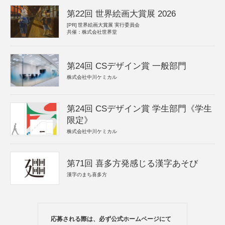
第22回 世界絵画大賞展 2026
[PR]
世界絵画大賞展 実行委員会
共催：株式会社世界堂
第24回 CSデザイン賞 一般部門
株式会社中川ケミカル
第24回 CSデザイン賞 学生部門《学生
限定》
株式会社中川ケミカル
第71回 喜多方発感じる漢字あそび
漢字のまち喜多方
応募される際は、必ず公式ホームページにて