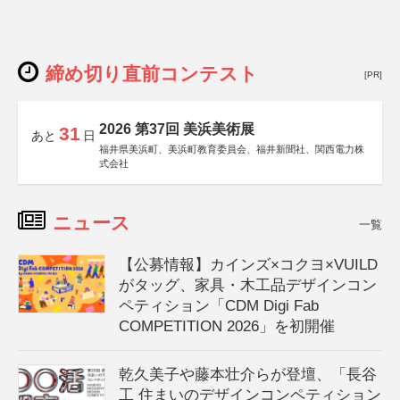
締め切り直前コンテスト
[PR]
2026 第37回 美浜美術展
31
あと
日
福井県美浜町、美浜町教育委員会、福井新聞社、関西電力株
式会社
ニュース
一覧
【公募情報】カインズ×コクヨ×VUILD
がタッグ、家具・木工品デザインコン
ペティション「CDM Digi Fab
COMPETITION 2026」を初開催
乾久美子や藤本壮介らが登壇、「長谷
工 住まいのデザインコンペティション