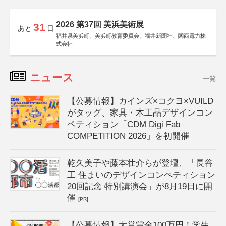
2026 第37回 美浜美術展
31
あと
日
福井県美浜町、美浜町教育委員会、福井新聞社、関西電力株
式会社
ニュース
一覧
【公募情報】カインズ×コクヨ×VUILD
がタッグ、家具・木工品デザインコン
ペティション「CDM Digi Fab
COMPETITION 2026」を初開催
乾久美子や藤本壮介らが登壇、「長谷
工 住まいのデザインコンペティション
20回記念 特別講演会」が8月19日に開
催
[PR]
【公募情報】大賞賞金100万円！学生