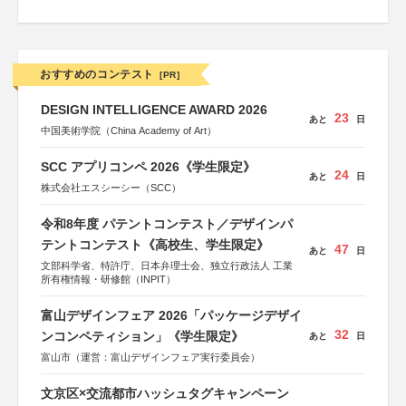
おすすめのコンテスト
[PR]
DESIGN INTELLIGENCE AWARD 2026
23
あと
日
中国美術学院（China Academy of Art）
SCC アプリコンペ 2026《学生限定》
24
あと
日
株式会社エスシーシー（SCC）
令和8年度 パテントコンテスト／デザインパ
テントコンテスト《高校生、学生限定》
47
あと
日
文部科学省、特許庁、日本弁理士会、独立行政法人 工業
所有権情報・研修館（INPIT）
富山デザインフェア 2026「パッケージデザイ
32
ンコンペティション」《学生限定》
あと
日
富山市（運営：富山デザインフェア実行委員会）
文京区×交流都市ハッシュタグキャンペーン