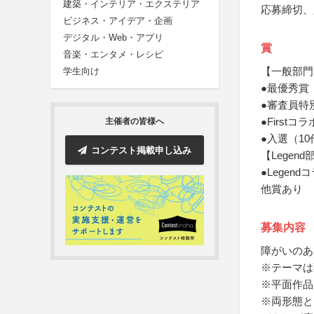
建築・インテリア・エクステリア
応募締切、
ビジネス・アイデア・企画
デジタル・Web・アプリ
賞
音楽・エンタメ・レシピ
【一般部門
学生向け
●最優秀賞
●審査員特
●First
主催者の皆様へ
●入選（1
コンテスト掲載申し込み
【Legend
●Legen
他賞あり
募集内容
障がいのあ
※テーマは
※平面作品
※両形態と