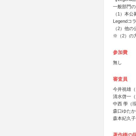
一般部門の
（1）本公
Legend
（2）他の
※（2）の
参加費
無し
審査員
今井祝雄（
清水啓一（
中西 學（
森口ゆたか
森本紀久子
著作権の