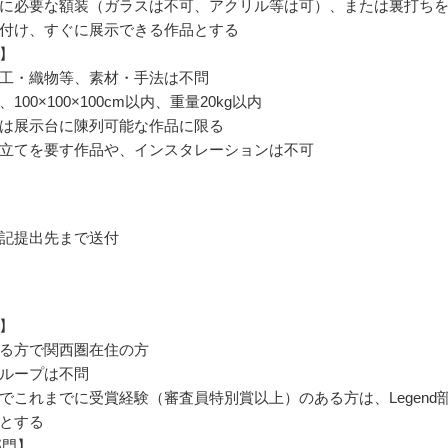
に必要な額装（ガラスは不可、アクリル等は可）、または裏打ち
付け、すぐに展示できる作品とする
】
工・織物等、素材・手法は不問
100×100×100cm以内、重量20kg以内
は展示台に陳列可能な作品に限る
立てを要す作品や、インスタレーションは不可
記提出先まで送付
】
る方で関西圏在住の方
ループは不問
でこれまでに受賞経験（審査員特別賞以上）のある方は、Legend
とする
部門】