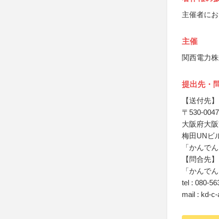
主催者にお
主催
関西電力株
提出先・
【送付先】
〒530-0047
大阪府大阪市
梅田UNビ
「かんでん
【問合先】
「かんでん
tel : 080-5
mail : kd-