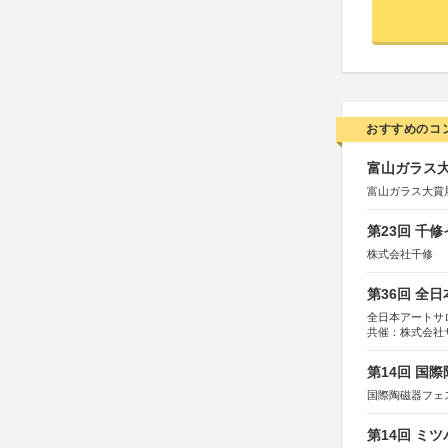
おすすめのコ
富山ガラス大賞
富山ガラス大賞
第23回 千
株式会社千修
第36回 全
全日本アートサ
共催：株式会社
アムス
第14回 国
国際陶磁器フェ
第14回 ミ