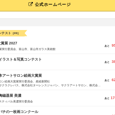
公式ホームページ
ンテスト
[PR]
展 2027
9
あと
展実行委員会、富山市、富山市ガラス美術館
修イラスト＆写真コンテスト
3
あと
日本アートサロン絵画大賞展
6
あと
ロン絵画大賞展実行委員会、産経新聞社
サクラクレパス、株式会社ターレンスジャパン、サクラアートサロン、株式会社
際陶磁器展 美濃
17
あと
スティバル美濃実行委員会
ツバチの一枚画コンクール