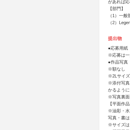
があれば応
【部門】
（1）一般
（2）Lege
提出物
●応募用紙
※応募は一
●作品写真
※額なし
※2Lサイズ
※添付写真
かるように
※写真裏面
【平面作品
※油彩・水
写真・書は
※サイズは、