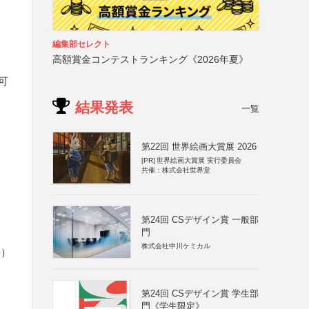
編集部セレクト
高額賞金コンテストランキング《2026年夏》
可
結果発表
一覧
第22回 世界絵画大賞展 2026
[PR]
世界絵画大賞展 実行委員会
共催：株式会社世界堂
第24回 CSデザイン賞 一般部
門
株式会社中川ケミカル
長）
第24回 CSデザイン賞 学生部
門《学生限定》