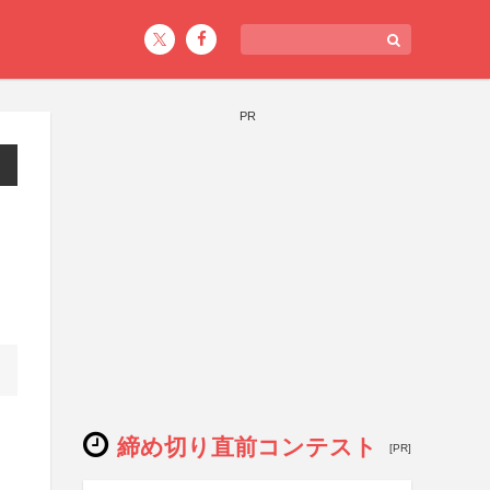
PR
締め切り直前コンテスト
[PR]