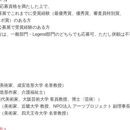
応募資格を満たした上で、
募展でこれまでに受賞経験（最優秀賞、優秀賞、審査員特別賞、
コラボ賞）のある方
公募展で受賞経験のある方
方は、一般部門・Legend部門のどちらでも応募可、ただし併願は不
美術家、成安造形大学 名誉教授）
造形作家、介護福祉士）
現代美術家、大阪芸術大学 客員教授、博士〈芸術〉）
（美術家、近畿大学 教授、NPO法人 アーツプロジェクト 副理事
（美術家、四天王寺大学 名誉教授）
扱い