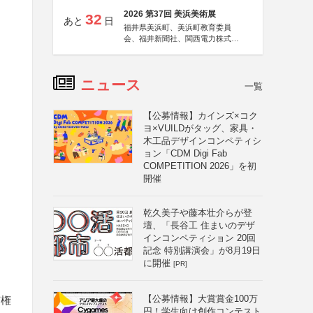
2026 第37回 美浜美術展
32
あと
日
福井県美浜町、美浜町教育委員
会、福井新聞社、関西電力株式会
社
ニュース
一覧
【公募情報】カインズ×コク
ヨ×VUILDがタッグ、家具・
木工品デザインコンペティシ
ョン「CDM Digi Fab
COMPETITION 2026」を初
開催
乾久美子や藤本壮介らが登
壇、「長谷工 住まいのデザ
インコンペティション 20回
記念 特別講演会」が8月19日
に開催
[PR]
【公募情報】大賞賞金100万
有権
円！学生向け創作コンテスト