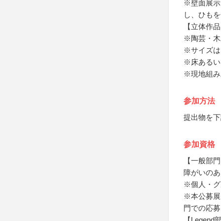
※壁面展示
し、ひもを
【立体作品
※陶芸・木
※サイズは、
※床あるい
※現地組み
参加方法
提出物を下
参加資格
【一般部門
障がいのあ
※個人・グ
※本公募展
門での応募
【Legend