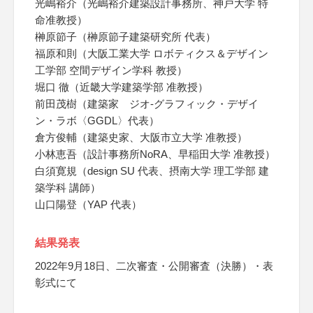
光嶋裕介（光嶋裕介建築設計事務所、神戸大学 特
命准教授）
榊原節子（榊原節子建築研究所 代表）
福原和則（大阪工業大学 ロボティクス＆デザイン
工学部 空間デザイン学科 教授）
堀口 徹（近畿大学建築学部 准教授）
前田茂樹（建築家 ジオ-グラフィック・デザイ
ン・ラボ〈GGDL〉代表）
倉方俊輔（建築史家、大阪市立大学 准教授）
小林恵吾（設計事務所NoRA、早稲田大学 准教授）
白須寛規（design SU 代表、摂南大学 理工学部 建
築学科 講師）
山口陽登（YAP 代表）
結果発表
2022年9月18日、二次審査・公開審査（決勝）・表
彰式にて