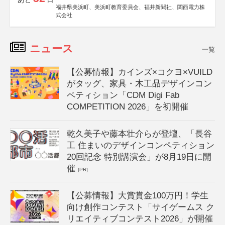
福井県美浜町、美浜町教育委員会、福井新聞社、関西電力株
式会社
ニュース
一覧
【公募情報】カインズ×コクヨ×VUILD
がタッグ、家具・木工品デザインコン
ペティション「CDM Digi Fab
COMPETITION 2026」を初開催
乾久美子や藤本壮介らが登壇、「長谷
工 住まいのデザインコンペティション
20回記念 特別講演会」が8月19日に開
催
[PR]
【公募情報】大賞賞金100万円！学生
向け創作コンテスト「サイゲームス ク
リエイティブコンテスト2026」が開催