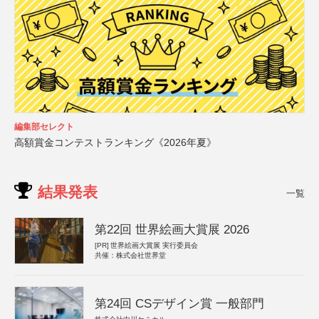
編集部セレクト
高額賞金コンテストランキング《2026年夏》
結果発表
一覧
第22回 世界絵画大賞展 2026
[PR]
世界絵画大賞展 実行委員会
共催：株式会社世界堂
第24回 CSデザイン賞 一般部門