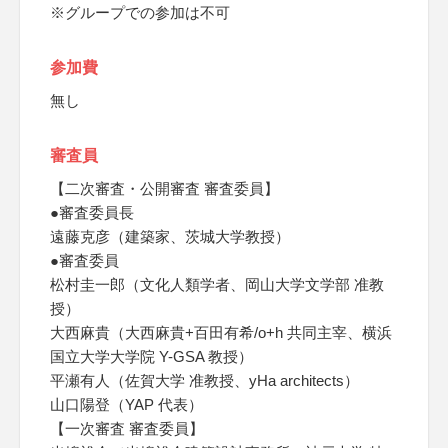
※グループでの参加は不可
参加費
無し
審査員
【二次審査・公開審査 審査委員】
●審査委員長
遠藤克彦（建築家、茨城大学教授）
●審査委員
松村圭一郎（文化人類学者、岡山大学文学部 准教
授）
大西麻貴（大西麻貴+百田有希/o+h 共同主宰、横浜
国立大学大学院 Y-GSA 教授）
平瀬有人（佐賀大学 准教授、yHa architects）
山口陽登（YAP 代表）
【一次審査 審査委員】