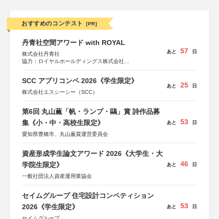
おすすめのコンテスト
[PR]
丹青社空間アワード with ROYAL
57
あと
日
株式会社丹青社
協力：ロイヤルホールディングス株式会社
運営協力：株式会社JDN
SCC アプリコンペ 2026《学生限定》
25
あと
日
株式会社エスシーシー（SCC）
第6回 丸山薫「帆・ランプ・鷗」賞 詩作品募
53
集《小・中・高校生限定》
あと
日
愛知県豊橋市、丸山薫賞運営委員会
資産形成学生論文アワード 2026《大学生・大
46
学院生限定》
あと
日
一般社団法人資産運用業協会
セイムグループ 住宅設計コンペティション
53
2026《学生限定》
あと
日
セイムグループ