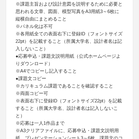
※課題主旨および設計意図を説明するために必要と
思われる文章、図面、模型写真をA3用紙3～6枚に
縦横自由にまとめること
※パネル化は不可
※各用紙全ての表面右下に登録ID（フォントサイズ
22pt）を記載すること（所属大学名、設計者名は記
入しないこと）
●応募申込・課題文説明用紙（公式ホームページよ
りダウンロード）
※A4でコピーし記入すること
●課題文コピー
※カリキュラム課題であることを確認すること
※両面コピー可
※表面右下に登録ID（フォントサイズ22pt）を記載
すること（所属大学名、設計者名は記入しないこ
と）
※応募は一人1作品まで
※A3クリアファイルに、応募申込・課題文説明用
紙、プレゼンテーションシート3～6枚、課題文のコ