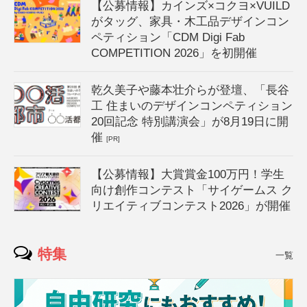
【公募情報】カインズ×コクヨ×VUILD
がタッグ、家具・木工品デザインコン
ペティション「CDM Digi Fab
COMPETITION 2026」を初開催
乾久美子や藤本壮介らが登壇、「長谷
工 住まいのデザインコンペティション
20回記念 特別講演会」が8月19日に開
催
[PR]
【公募情報】大賞賞金100万円！学生
向け創作コンテスト「サイゲームス ク
リエイティブコンテスト2026」が開催
特集
一覧