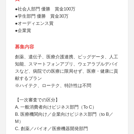
●社会人部門 優勝 賞金100万
●学生部門 優勝 賞金30万
●オーディエンス賞
●企業賞
募集内容
創薬、遺伝子、医療介護連携、ビッグデータ、人工
知能、スマートフォンアプリ、ウェアラブルデバイ
スなど、病院での医療に限局せず、医療・健康に貢
献するプラン
※ハイテク、ローテク、特許性は不問
【一次審査での区分】
A. 一般消費者向けビジネス部門（To C）
B. 医療機関向け／企業向けビジネス部門（to B／
M）
C. 創薬／バイオ／医療機器開発部門