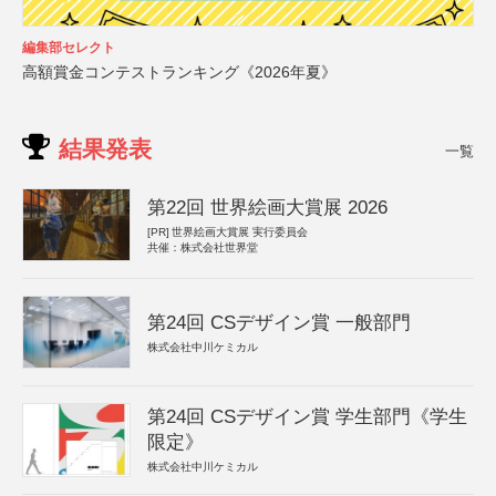
編集部セレクト
高額賞金コンテストランキング《2026年夏》
結果発表
一覧
第22回 世界絵画大賞展 2026
[PR]
世界絵画大賞展 実行委員会
共催：株式会社世界堂
第24回 CSデザイン賞 一般部門
株式会社中川ケミカル
第24回 CSデザイン賞 学生部門《学生
限定》
株式会社中川ケミカル