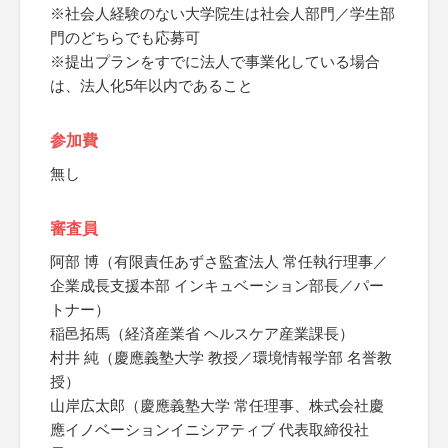
※社会人経験のない大学院生は社会人部門／学生部
門のどちらでも応募可
※提出プランをすでに法人で事業化している場合
は、法人化5年以内であること
参加費
無し
審査員
阿部 博（有限責任あずさ監査法人​ 常任執行理事／
企業成長支援本部 インキュベーション部長／パー
トナー）
​稲邑拓馬（経済産業省 ​ヘルスケア産業課長）
村井 純（慶應義塾大学 教授／環境情報学部 名誉教
授）
山岸広太郎（慶應義塾大学 常任理事、株式会社慶
應イノベーションイニシアティブ ​代表取締役社