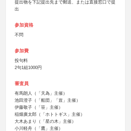
提出物を下記提出先まで郵送、または直接窓口で提
出
参加資格
不問
参加費
投句料
2句1組1000円
審査員
有馬朗人（「天為」主催）
池田澄子（「船団」「豈」主催）
伊藤敬子（「笹」主催）
稲畑廣太郎（「ホトトギス」主催）
大木あまり（「星の木」主催）
小川軽舟（「鷹」主催）