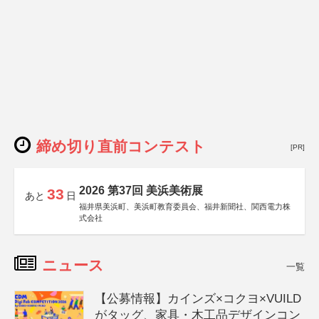
締め切り直前コンテスト
[PR]
2026 第37回 美浜美術展
33
あと
日
福井県美浜町、美浜町教育委員会、福井新聞社、関西電力株
式会社
ニュース
一覧
【公募情報】カインズ×コクヨ×VUILD
がタッグ、家具・木工品デザインコン