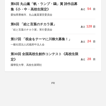
第6回 丸山薫「帆・ランプ・鷗」賞 詩作品募
54
集《小・中・高校生限定》
あと
日
愛知県豊橋市、丸山薫賞運営委員会
第6回 「絵と言葉のチカラ展」
128
あと
日
「絵と言葉のチカラ展」実行委員会
第17回 「税金をテーマに川柳大募集！」
24
あと
日
一般社団法人武蔵府中法人会
第30回 全国高校生創作コンテスト《高校生限
28
定》
あと
日
國學院大學、高校生新聞社
PR