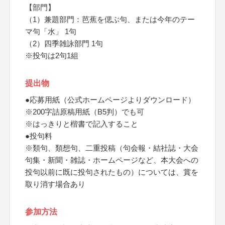
【部門】
（1）兼題部門：芭蕉を偲ぶ句、または今年のテー
マ句「水」 1句
（2）四季雑詠部門 1句
※投句は2句1組
提出物
●応募用紙（公式ホームページよりダウンロード）
※200字詰原稿用紙（B5判）でも可
※はっきりと楷書で記入すること
●投句料
※類句、類想句、二重投稿（句会報・結社誌・大会
句集・新聞・雑誌・ホームページなど、本大会への
投句以前に既に投句されたもの）については、賞を
取り消す場合あり
参加方法