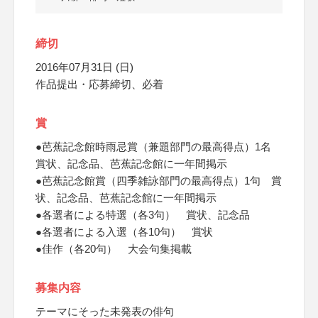
締切
2016年07月31日 (日)
作品提出・応募締切、必着
賞
●芭蕉記念館時雨忌賞（兼題部門の最高得点）1名
賞状、記念品、芭蕉記念館に一年間掲示
●芭蕉記念館賞（四季雑詠部門の最高得点）1句 賞
状、記念品、芭蕉記念館に一年間掲示
●各選者による特選（各3句） 賞状、記念品
●各選者による入選（各10句） 賞状
●佳作（各20句） 大会句集掲載
募集内容
テーマにそった未発表の俳句