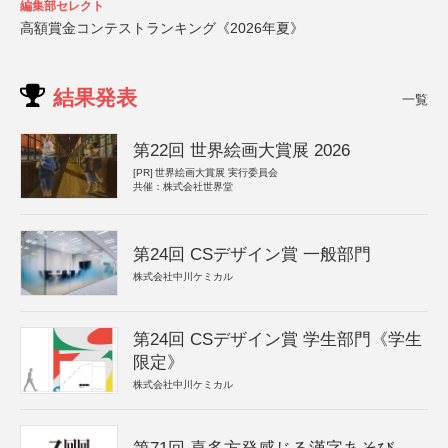
編集部セレクト
高額賞金コンテストランキング《2026年夏》
結果発表
一覧
第22回 世界絵画大賞展 2026
[PR]
世界絵画大賞展 実行委員会
共催：株式会社世界堂
第24回 CSデザイン賞 一般部門
株式会社中川ケミカル
第24回 CSデザイン賞 学生部門《学生
限定》
株式会社中川ケミカル