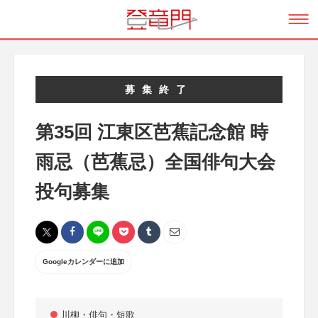
募集終了
第35回 江東区芭蕉記念館 時
雨忌（芭蕉忌）全国俳句大会
投句募集
Googleカレンダーに追加
川柳・俳句・短歌