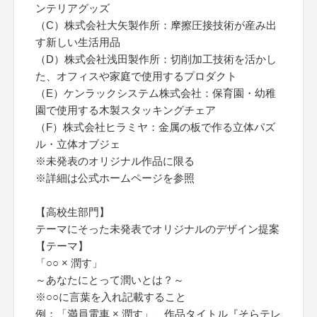
ンテリアグッズ
（C）株式会社大矢製作所：摩擦圧接技術が産み出
す新しい生活用品
（D）株式会社浅田製作所：切削加工技術を活かし
た、オフィスや家庭で使用するプロダクト
（E）ケンラックシステム株式会社：保育園・幼稚
園で使用する木製スタッキングチェア
（F）株式会社ヒラミヤ：金属の板で作る立体パズ
ル・立体オブジェ
※未発表のオリジナル作品に限る
※詳細は公式ホームページを参照
【高校生部門】
テーマにそった未発表でオリジナルのデザイン提案
【テーマ】
「○○ × 潤す」
～あなたにとって潤いとは？～
※○○に言葉を入れ記載すること
例：「満員電車 × 潤す」、作品タイトル『そらテレ