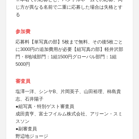
じ方が異なる名前で二重に応募した場合は失格とす
る
参加費
応募料【単写真の部】5枚まで無料、その後5枚ごと
に3000円の追加費用が必要【組写真の部】軽井沢部
門・8地域部門：1組1500円グローバル部門：1組
5000円
審査員
塩澤一洋、シンヤB、片岡英子、山田裕理、柿島貴
志、石井陽子
●組写真・特別ゲスト審査員
成田貴亨、富士フイルム株式会社、アリーン・スミ
スソン
●副審査員
野辺地ジョージ