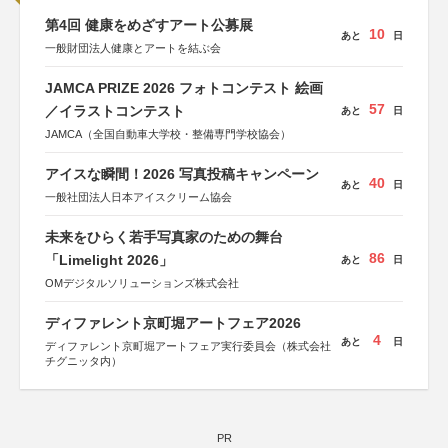
第4回 健康をめざすアート公募展
10
あと
日
一般財団法人健康とアートを結ぶ会
JAMCA PRIZE 2026 フォトコンテスト 絵画
57
／イラストコンテスト
あと
日
JAMCA（全国自動車大学校・整備専門学校協会）
アイスな瞬間！2026 写真投稿キャンペーン
40
あと
日
一般社団法人日本アイスクリーム協会
未来をひらく若手写真家のための舞台
86
「Limelight 2026」
あと
日
OMデジタルソリューションズ株式会社
ディファレント京町堀アートフェア2026
4
あと
日
ディファレント京町堀アートフェア実行委員会（株式会社
チグニッタ内）
PR