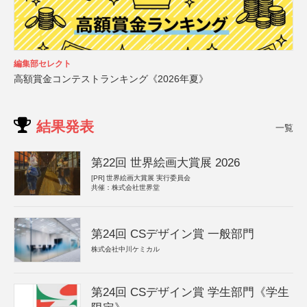
編集部セレクト
高額賞金コンテストランキング《2026年夏》
結果発表
一覧
第22回 世界絵画大賞展 2026
[PR]
世界絵画大賞展 実行委員会
共催：株式会社世界堂
第24回 CSデザイン賞 一般部門
株式会社中川ケミカル
第24回 CSデザイン賞 学生部門《学生