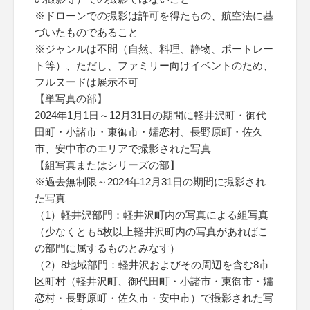
※ドローンでの撮影は許可を得たもの、航空法に基
づいたものであること
※ジャンルは不問（自然、料理、静物、ポートレー
ト等）、ただし、ファミリー向けイベントのため、
フルヌードは展示不可
【単写真の部】
2024年1月1日～12月31日の期間に軽井沢町・御代
田町・小諸市・東御市・嬬恋村、長野原町・佐久
市、安中市のエリアで撮影された写真
【組写真またはシリーズの部】
※過去無制限～2024年12月31日の期間に撮影され
た写真
（1）軽井沢部門：軽井沢町内の写真による組写真
（少なくとも5枚以上軽井沢町内の写真があればこ
の部門に属するものとみなす）
（2）8地域部門：軽井沢およびその周辺を含む8市
区町村（軽井沢町、御代田町・小諸市・東御市・嬬
恋村・長野原町・佐久市・安中市）で撮影された写