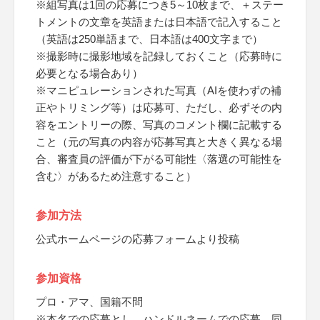
※組写真は1回の応募につき5～10枚まで、＋ステー
トメントの文章を英語または日本語で記入すること
（英語は250単語まで、日本語は400文字まで）
※撮影時に撮影地域を記録しておくこと（応募時に
必要となる場合あり）
※マニピュレーションされた写真（AIを使わずの補
正やトリミング等）は応募可、ただし、必ずその内
容をエントリーの際、写真のコメント欄に記載する
こと（元の写真の内容が応募写真と大きく異なる場
合、審査員の評価が下がる可能性〈落選の可能性を
含む〉があるため注意すること）
参加方法
公式ホームページの応募フォームより投稿
参加資格
プロ・アマ、国籍不問
※本名での応募とし、ハンドルネームでの応募、同