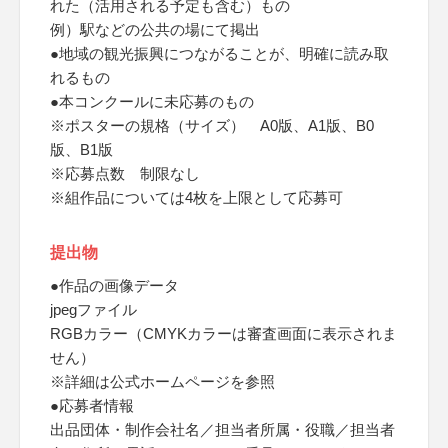
れた（活用される予定も含む）もの
例）駅などの公共の場にて掲出
●地域の観光振興につながることが、明確に読み取
れるもの
●本コンクールに未応募のもの
※ポスターの規格（サイズ） A0版、A1版、B0
版、B1版
※応募点数 制限なし
※組作品については4枚を上限として応募可
提出物
●作品の画像データ
jpegファイル
RGBカラー（CMYKカラーは審査画面に表示されま
せん）
※詳細は公式ホームページを参照
●応募者情報
出品団体・制作会社名／担当者所属・役職／担当者