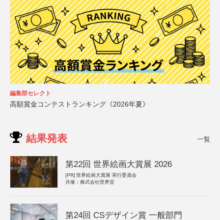
編集部セレクト
高額賞金コンテストランキング《2026年夏》
結果発表
一覧
第22回 世界絵画大賞展 2026
[PR]
世界絵画大賞展 実行委員会
共催：株式会社世界堂
第24回 CSデザイン賞 一般部門