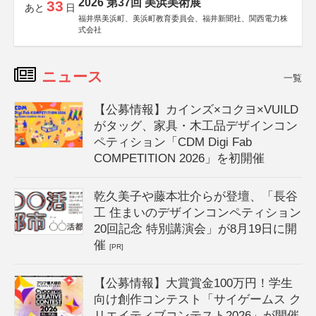
2026 第37回 美浜美術展
33
あと
日
福井県美浜町、美浜町教育委員会、福井新聞社、関西電力株
式会社
ニュース
一覧
【公募情報】カインズ×コクヨ×VUILD
がタッグ、家具・木工品デザインコン
ペティション「CDM Digi Fab
COMPETITION 2026」を初開催
乾久美子や藤本壮介らが登壇、「長谷
工 住まいのデザインコンペティション
20回記念 特別講演会」が8月19日に開
催
[PR]
【公募情報】大賞賞金100万円！学生
向け創作コンテスト「サイゲームス ク
リエイティブコンテスト2026」が開催