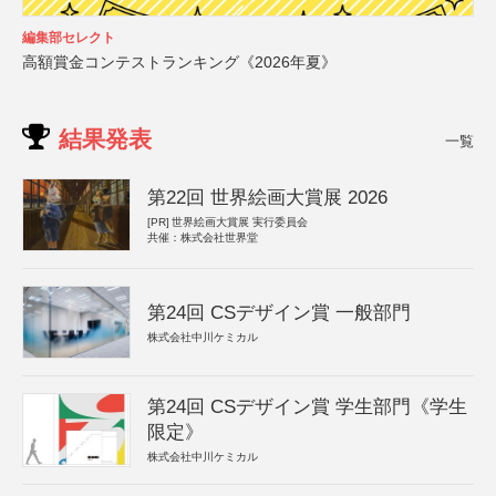
編集部セレクト
高額賞金コンテストランキング《2026年夏》
結果発表
一覧
第22回 世界絵画大賞展 2026
[PR]
世界絵画大賞展 実行委員会
共催：株式会社世界堂
第24回 CSデザイン賞 一般部門
株式会社中川ケミカル
第24回 CSデザイン賞 学生部門《学生
限定》
株式会社中川ケミカル