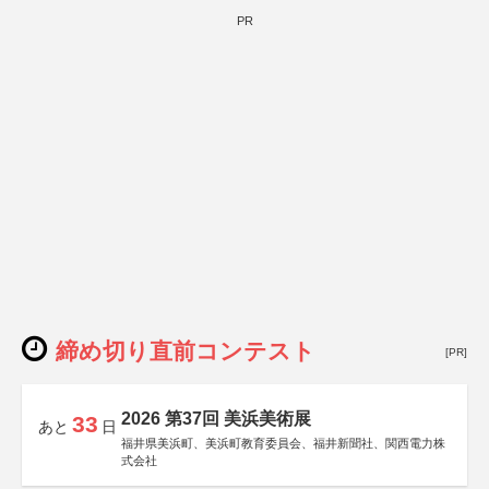
PR
締め切り直前コンテスト
[PR]
2026 第37回 美浜美術展
33
あと
日
福井県美浜町、美浜町教育委員会、福井新聞社、関西電力株
式会社