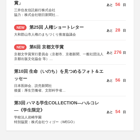
賞」
56
あと
日
三井住友信託銀行株式会社
協力：株式会社朝日新聞社
後援：日本郵便株式会社
第25回 人権ショートレター
NEW
28
あと
日
大和郡山市人権のまちづくり推進協議会
第6回 京都文学賞
NEW
276
あと
日
京都文学賞実行委員会（京都市、京都新聞、一般社団法人
京都出版文化協会 等）
協力：京都府書店商業組合、朝日新聞出版、
KADOKAWA、河出書房新社、幻冬舎、講談社、光文社、
第10回 生命（いのち）を見つめるフォト＆エ
集英社、小学館、祥伝社、新潮社、淡交社、ちいさいミシ
マ社、徳間書店、早川書房、PHP研究所、双葉社、文藝春
ッセー
56
あと
日
秋、ポプラ社、毎日新聞出版
日本医師会、読売新聞社
後援：厚生労働省、文部科学省
協賛：東京海上日動火災保険株式会社、東京海上日動あん
しん生命保険株式会社
第3回 ハマる学生COLLECTION―ハルコレ
―《学生限定》
54
あと
日
学校法人岩崎学園
特別協賛：株式会社ウィゴー（WEGO）