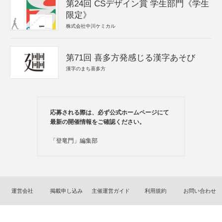
第24回 CSデザイン賞 学生部門《学生
限定》
株式会社中川ケミカル
第71回 喜多方発感じる漢字あそび
漢字のまち喜多方
応募される際は、必ず公式ホームページにて
最新の開催情報をご確認ください。
「登竜門」編集部
運営会社
掲載申し込み
主催運営ガイド
利用規約
お問い合わせ