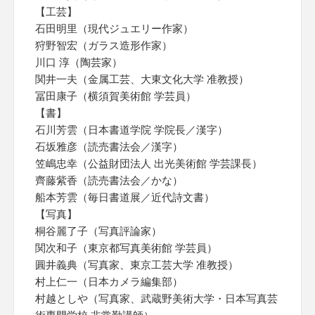
【工芸】
石田明里（現代ジュエリー作家）
狩野智宏（ガラス造形作家）
川口 淳（陶芸家）
関井一夫（金属工芸、大東文化大学 准教授）
冨田康子（横須賀美術館 学芸員）
【書】
石川芳雲（日本書道学院 学院長／漢字）
石坂雅彦（読売書法会／漢字）
笠嶋忠幸（公益財団法人 出光美術館 学芸課長）
齊藤紫香（読売書法会／かな）
船本芳雲（毎日書道展／近代詩文書）
【写真】
桐谷麗了子（写真評論家）
関次和子（東京都写真美術館 学芸員）
圓井義典（写真家、東京工芸大学 准教授）
村上仁一（日本カメラ編集部）
村越としや（写真家、武蔵野美術大学・日本写真芸