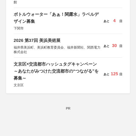
館
ボトルウォーター「あぁ！関露水」ラベルデ
4
ザイン募集
あと
日
下関市
2026 第37回 美浜美術展
30
あと
日
福井県美浜町、美浜町教育委員会、福井新聞社、関西電力
株式会社
文京区×交流都市ハッシュタグキャンペーン
～あなたがみつけた交流都市の“つながる”を
125
あと
日
募集～
文京区
PR