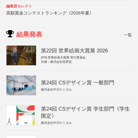
編集部セレクト
高額賞金コンテストランキング《2026年夏》
結果発表
一覧
第22回 世界絵画大賞展 2026
[PR]
世界絵画大賞展 実行委員会
共催：株式会社世界堂
第24回 CSデザイン賞 一般部門
株式会社中川ケミカル
第24回 CSデザイン賞 学生部門《学生
限定》
株式会社中川ケミカル