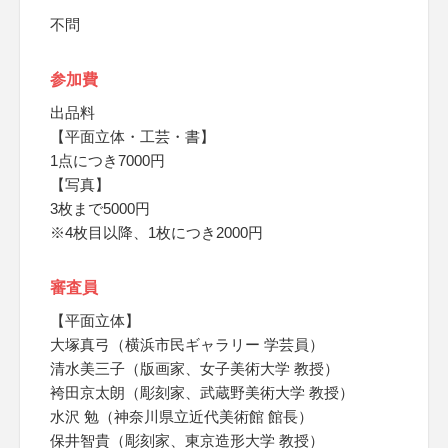
不問
参加費
出品料
【平面立体・工芸・書】
1点につき7000円
【写真】
3枚まで5000円
※4枚目以降、1枚につき2000円
審査員
【平面立体】
大塚真弓（横浜市民ギャラリー 学芸員）
清水美三子（版画家、女子美術大学 教授）
袴田京太朗（彫刻家、武蔵野美術大学 教授）
水沢 勉（神奈川県立近代美術館 館長）
保井智貴（彫刻家、東京造形大学 教授）