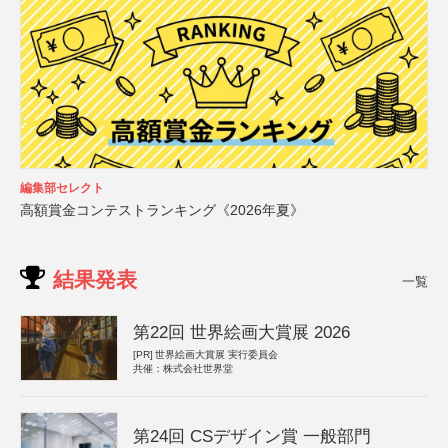
編集部セレクト
高額賞金コンテストランキング《2026年夏》
結果発表
一覧
第22回 世界絵画大賞展 2026
[PR]
世界絵画大賞展 実行委員会
共催：株式会社世界堂
第24回 CSデザイン賞 一般部門