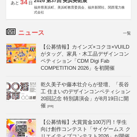
2026 第37回 美浜美術展
34
あと
日
福井県美浜町、美浜町教育委員会、福井新聞社、関西電力株
式会社
ニュース
一覧
【公募情報】カインズ×コクヨ×VUILD
がタッグ、家具・木工品デザインコン
ペティション「CDM Digi Fab
COMPETITION 2026」を初開催
乾久美子や藤本壮介らが登壇、「長谷
工 住まいのデザインコンペティション
20回記念 特別講演会」が8月19日に開
催
[PR]
【公募情報】大賞賞金100万円！学生
向け創作コンテスト「サイゲームス ク
リエイティブコンテスト2026」が開催