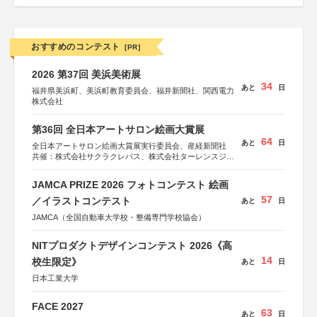
おすすめのコンテスト
[PR]
2026 第37回 美浜美術展
34
あと
日
福井県美浜町、美浜町教育委員会、福井新聞社、関西電力
株式会社
第36回 全日本アートサロン絵画大賞展
64
あと
日
全日本アートサロン絵画大賞展実行委員会、産経新聞社
共催：株式会社サクラクレパス、株式会社ターレンスジャ
パン、サクラアートサロン、株式会社アムス
JAMCA PRIZE 2026 フォトコンテスト 絵画
57
／イラストコンテスト
あと
日
JAMCA（全国自動車大学校・整備専門学校協会）
NITプロダクトデザインコンテスト 2026《高
14
校生限定》
あと
日
日本工業大学
FACE 2027
63
あと
日