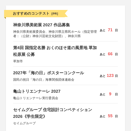
おすすめのコンテスト
[PR]
神奈川県美術展 2027 作品募集
71
あと
日
神奈川県美術展委員会、神奈川県立県民ホール（指定管理
者：（公財）神奈川芸術文化財団）、神奈川県
第4回 国指定名勝 おくのほそ道の風景地 草加
66
松原展 公募
あと
日
草加市
2027年「海の日」ポスターコンクール
123
あと
日
国民の祝日「海の日」海事関係団体連絡会
亀山トリエンナーレ 2027
9
あと
日
亀山トリエンナーレ実行委員会
セイムグループ 住宅設計コンペティション
55
2026《学生限定》
あと
日
セイムグループ