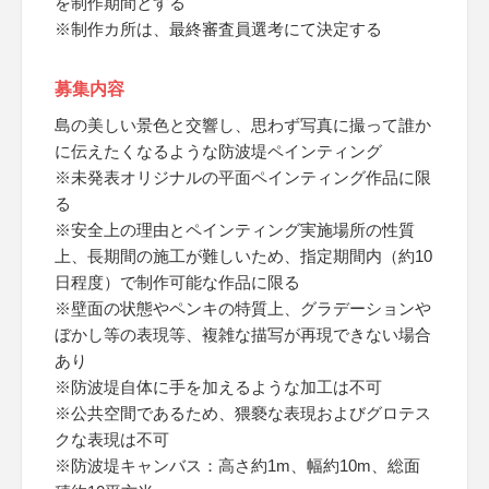
を制作期間とする
※制作カ所は、最終審査員選考にて決定する
募集内容
島の美しい景色と交響し、思わず写真に撮って誰か
に伝えたくなるような防波堤ペインティング
※未発表オリジナルの平面ペインティング作品に限
る
※安全上の理由とペインティング実施場所の性質
上、長期間の施工が難しいため、指定期間内（約10
日程度）で制作可能な作品に限る
※壁面の状態やペンキの特質上、グラデーションや
ぼかし等の表現等、複雑な描写が再現できない場合
あり
※防波堤自体に手を加えるような加工は不可
※公共空間であるため、猥褻な表現およびグロテス
クな表現は不可
※防波堤キャンバス：高さ約1m、幅約10m、総面