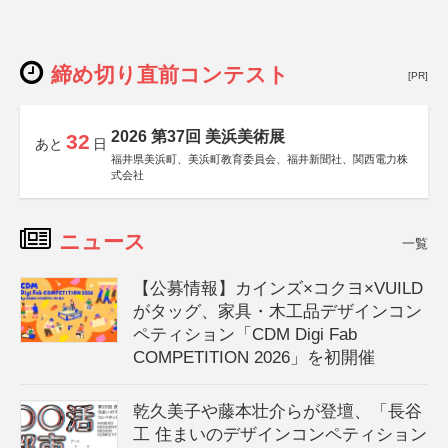
締め切り直前コンテスト
[PR]
2026 第37回 美浜美術展
32
あと
日
福井県美浜町、美浜町教育委員会、福井新聞社、関西電力株
式会社
ニュース
一覧
【公募情報】カインズ×コクヨ×VUILD
がタッグ、家具・木工品デザインコン
ペティション「CDM Digi Fab
COMPETITION 2026」を初開催
乾久美子や藤本壮介らが登壇、「長谷
工 住まいのデザインコンペティション