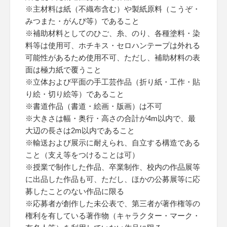
※主材料は紙（不織布含む）や製紙原料（こうぞ・
みつまた・がんぴ等）であること
※補助材料としてのひご、糸、のり、各種塗料・染
料等は使用可、ホチキス・セロハンテープは外れる
可能性があるため使用不可、ただし、補助材料の表
面は極力紙で覆うこと
※立体および平面の手工芸作品（折り紙・工作・貼
り絵・切り絵等）であること
※書道作品（書道・絵画・版画）は不可
※大きさは幅・奥行・高さの合計が4m以内で、最
大辺の長さは2m以内であること
※輸送および展示に耐えられ、自立する構造である
こと（支え等をつけることは可）
※授業で制作した作品、卒業制作、校内の作品展等
に出品した作品も可、ただし、ほかの公募展等に応
募したことのない作品に限る
※応募者が創作した未公表で、第三者が著作権等の
権利を有している著作物（キャラクター・マーク・