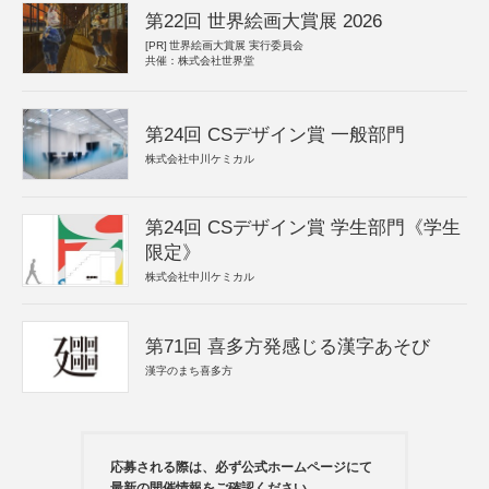
第22回 世界絵画大賞展 2026
[PR]
世界絵画大賞展 実行委員会
共催：株式会社世界堂
第24回 CSデザイン賞 一般部門
株式会社中川ケミカル
第24回 CSデザイン賞 学生部門《学生
限定》
株式会社中川ケミカル
第71回 喜多方発感じる漢字あそび
漢字のまち喜多方
応募される際は、必ず公式ホームページにて
最新の開催情報をご確認ください。