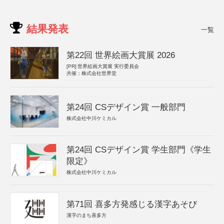
結果発表
一覧
第22回 世界絵画大賞展 2026
[PR]
世界絵画大賞展 実行委員会
共催：株式会社世界堂
第24回 CSデザイン賞 一般部門
株式会社中川ケミカル
第24回 CSデザイン賞 学生部門《学生
限定》
株式会社中川ケミカル
第71回 喜多方発感じる漢字あそび
漢字のまち喜多方