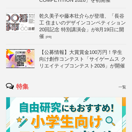
COMPETITION 2026」を初開催
乾久美子や藤本壮介らが登壇、「長谷
工 住まいのデザインコンペティション
20回記念 特別講演会」が8月19日に開
催
[PR]
【公募情報】大賞賞金100万円！学生
向け創作コンテスト「サイゲームス ク
リエイティブコンテスト2026」が開催
特集
一覧