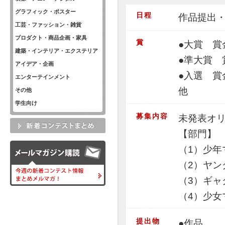
グラフィック・ポスター
日程
作品提出・
工芸・ファッション・雑貨
プロダクト・商品企画・家具
賞
●大賞 賞金3
建築・インテリア・エクステリア
●準大賞 賞金
アイデア・企画
●入選 賞金5
エンターテインメント
他
その他
学生向け
募集内容
未発表オ
【部門】
（1）少年
（2）ヤン
（3）ギャ
（4）少女
提出物
●作品