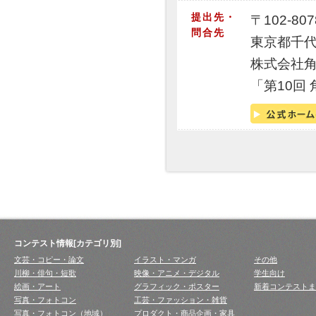
提出先・
〒102-807
問合先
東京都千代田
株式会社
「第10回 
コンテスト情報[カテゴリ別]
文芸・コピー・論文
イラスト・マンガ
その他
川柳・俳句・短歌
映像・アニメ・デジタル
学生向け
絵画・アート
グラフィック・ポスター
新着コンテストま
写真・フォトコン
工芸・ファッション・雑貨
写真・フォトコン（地域）
プロダクト・商品企画・家具