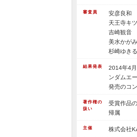
審査員
安彦良和
天王寺キ
吉崎観音
美水かが
杉崎ゆき
結果発表
2014年
ンダムエー
発売のコ
著作権の
受賞作品
扱い
帰属
主催
株式会社K