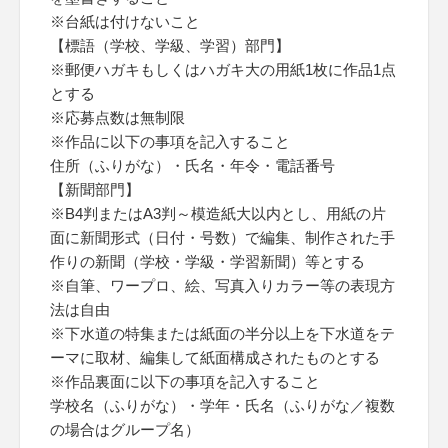
※台紙は付けないこと
【標語（学校、学級、学習）部門】
※郵便ハガキもしくはハガキ大の用紙1枚に作品1点
とする
※応募点数は無制限
※作品に以下の事項を記入すること
住所（ふりがな）・氏名・年令・電話番号
【新聞部門】
※B4判またはA3判～模造紙大以内とし、用紙の片
面に新聞形式（日付・号数）で編集、制作された手
作りの新聞（学校・学級・学習新聞）等とする
※自筆、ワープロ、絵、写真入りカラー等の表現方
法は自由
※下水道の特集または紙面の半分以上を下水道をテ
ーマに取材、編集して紙面構成されたものとする
※作品裏面に以下の事項を記入すること
学校名（ふりがな）・学年・氏名（ふりがな／複数
の場合はグループ名）