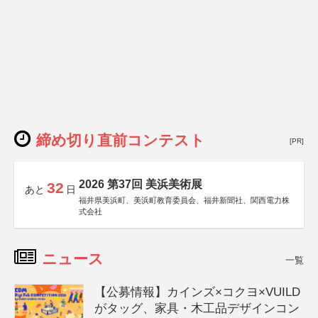
締め切り直前コンテスト
[PR]
2026 第37回 美浜美術展
32
あと
日
福井県美浜町、美浜町教育委員会、福井新聞社、関西電力株
式会社
ニュース
一覧
【公募情報】カインズ×コクヨ×VUILD
がタッグ、家具・木工品デザインコン