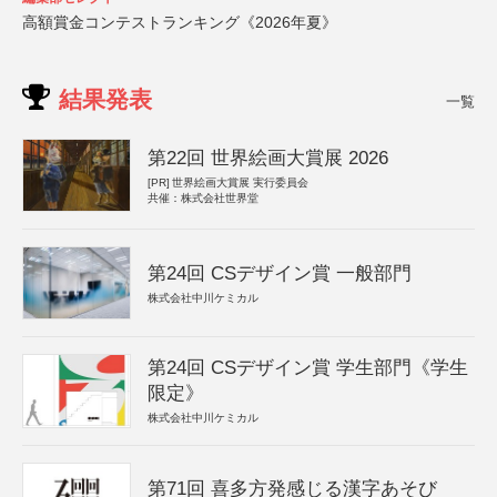
高額賞金コンテストランキング《2026年夏》
結果発表
一覧
第22回 世界絵画大賞展 2026
[PR]
世界絵画大賞展 実行委員会
共催：株式会社世界堂
第24回 CSデザイン賞 一般部門
株式会社中川ケミカル
第24回 CSデザイン賞 学生部門《学生
限定》
株式会社中川ケミカル
第71回 喜多方発感じる漢字あそび