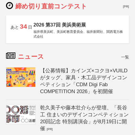
締め切り直前コンテスト
[PR]
2026 第37回 美浜美術展
34
あと
日
福井県美浜町、美浜町教育委員会、福井新聞社、関西電力株
式会社
ニュース
一覧
【公募情報】カインズ×コクヨ×VUILD
がタッグ、家具・木工品デザインコン
ペティション「CDM Digi Fab
COMPETITION 2026」を初開催
乾久美子や藤本壮介らが登壇、「長谷
工 住まいのデザインコンペティション
20回記念 特別講演会」が8月19日に開
催
[PR]