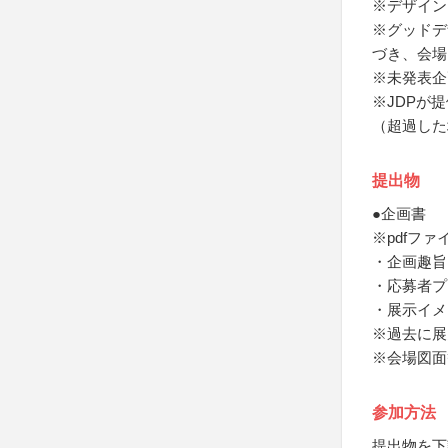
※デザイン
※グッドデ
づき、会場
※未発表企
※JDPが
（超過した
提出物
●企画書
※pdfフ
・企画趣旨
・応募者プ
・展示イメ
※過去に展
※会場図面
参加方法
提出物を下