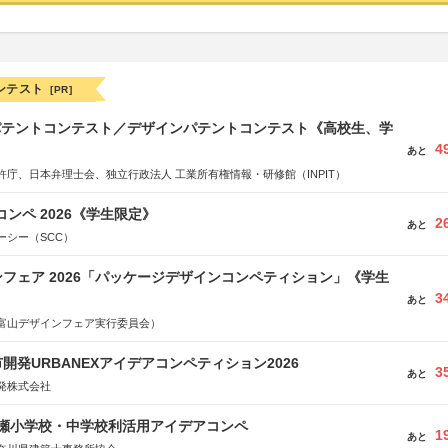
ンテスト
[PR]
 パテントコンテスト／デザインパテントコンテスト《高校生、学
4
あと
許庁、日本弁理士会、独立行政法人 工業所有権情報・研修館（INPIT）
コンペ 2026《学生限定》
2
あと
ーシー（SCC）
フェア 2026「パッケージデザインコンペティション」《学生
3
あと
富山デザインフェア実行委員会）
開発URBANEXアイデアコンペティション2026
3
あと
発株式会社
瀬小学校・中学校利活用アイデアコンペ
1
あと