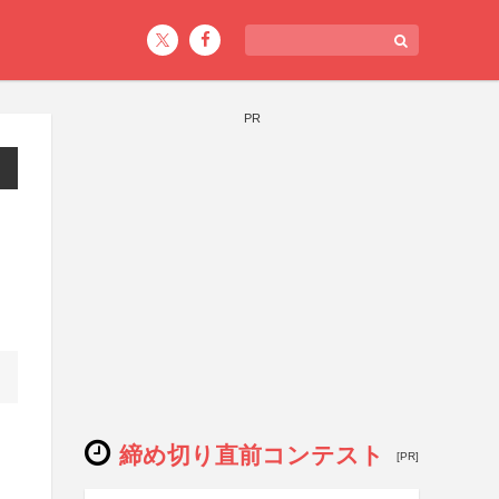
PR
締め切り直前コンテスト
[PR]