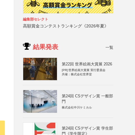
編集部セレクト
高額賞金コンテストランキング《2026年夏》
結果発表
一覧
第22回 世界絵画大賞展 2026
[PR]
世界絵画大賞展 実行委員会
共催：株式会社世界堂
第24回 CSデザイン賞 一般部
門
株式会社中川ケミカル
第24回 CSデザイン賞 学生部
門《学生限定》