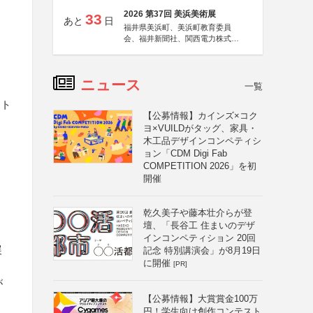
2026 第37回 美浜美術展
33
あと
日
福井県美浜町、美浜町教育委員
会、福井新聞社、関西電力株式会
社
ニュース
一覧
ント
【公募情報】カインズ×コク
ヨ×VUILDがタッグ、家具・
木工品デザインコンペティシ
ョン「CDM Digi Fab
COMPETITION 2026」を初
開催
乾久美子や藤本壮介らが登
壇、「長谷工 住まいのデザ
インコンペティション 20回
展
記念 特別講演会」が8月19日
に開催
[PR]
が
【公募情報】大賞賞金100万
円！学生向け創作コンテスト