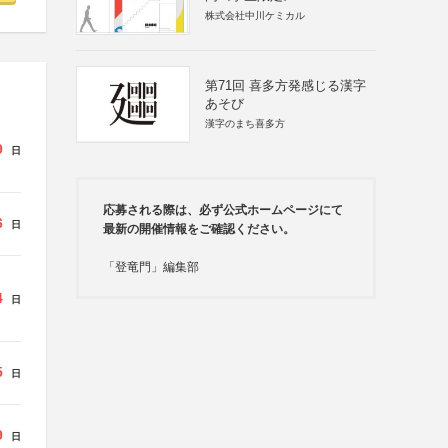
株式会社中川ケミカル
第71回 喜多方発感じる漢字
あそび
漢字のまち喜多方
9
日
応募される際は、必ず公式ホームページにて
6
日
最新の開催情報をご確認ください。
「登竜門」編集部
4
日
5
日
9
日