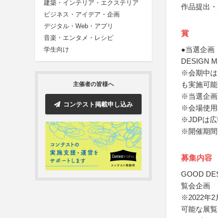
建築・インテリア・エクステリア
作品提出・
ビジネス・アイデア・企画
デジタル・Web・アプリ
賞
音楽・エンタメ・レシピ
●当選企画（
学生向け
DESIGN 
※会期中は
も実施可能
主催者の皆様へ
※当選企画
コンテスト掲載申し込み
※会場使用
※JDPは
※開催期間
募集内容
GOOD D
覧会企画
※2022
可能な展覧