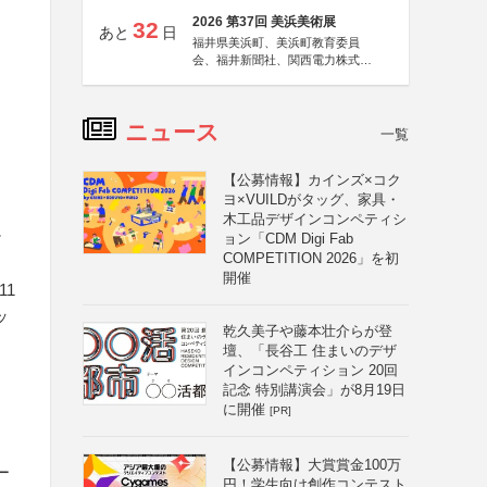
2026 第37回 美浜美術展
32
あと
日
福井県美浜町、美浜町教育委員
会、福井新聞社、関西電力株式会
社
ニュース
一覧
【公募情報】カインズ×コク
ヨ×VUILDがタッグ、家具・
木工品デザインコンペティシ
ケ
ョン「CDM Digi Fab
COMPETITION 2026」を初
開催
11
ッ
乾久美子や藤本壮介らが登
壇、「長谷工 住まいのデザ
インコンペティション 20回
記念 特別講演会」が8月19日
に開催
[PR]
【公募情報】大賞賞金100万
ー
円！学生向け創作コンテスト