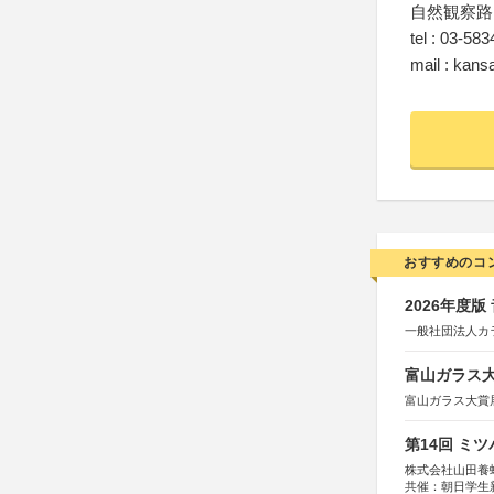
自然観察路
tel : 03-58
mail : kans
おすすめのコ
2026年度
一般社団法人カ
富山ガラス大賞
富山ガラス大賞
第14回 ミ
株式会社山田養
共催：朝日学生