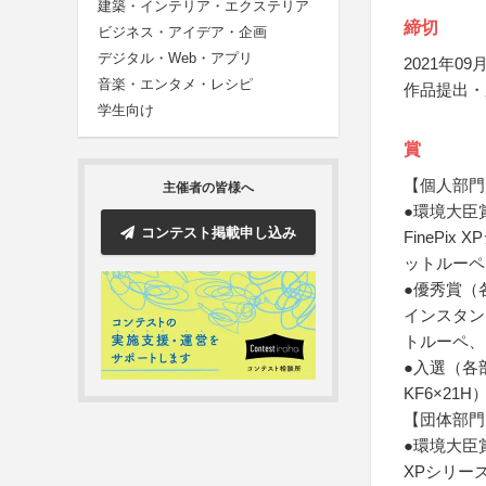
建築・インテリア・エクステリア
締切
ビジネス・アイデア・企画
デジタル・Web・アプリ
2021年09月
音楽・エンタメ・レシピ
作品提出・
学生向け
賞
【個人部門
主催者の皆様へ
●環境大臣
コンテスト掲載申し込み
FinePi
ットルーペ
●優秀賞（各
インスタント
トルーペ、
●入選（各
KF6×2
【団体部門
●環境大臣
XPシリー