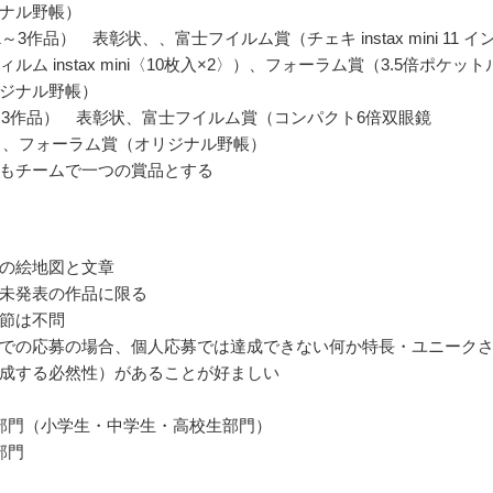
ナル野帳）
～3作品） 表彰状、、富士フイルム賞（チェキ instax mini 11 イ
ルム instax mini〈10枚入×2〉）、フォーラム賞（3.5倍ポケット
ジナル野帳）
～3作品） 表彰状、富士フイルム賞（コンパクト6倍双眼鏡
1H）、フォーラム賞（オリジナル野帳）
もチームで一つの賞品とする
の絵地図と文章
未発表の作品に限る
節は不問
での応募の場合、個人応募では達成できない何か特長・ユニーク
成する必然性）があることが好ましい
部門（小学生・中学生・高校生部門）
部門