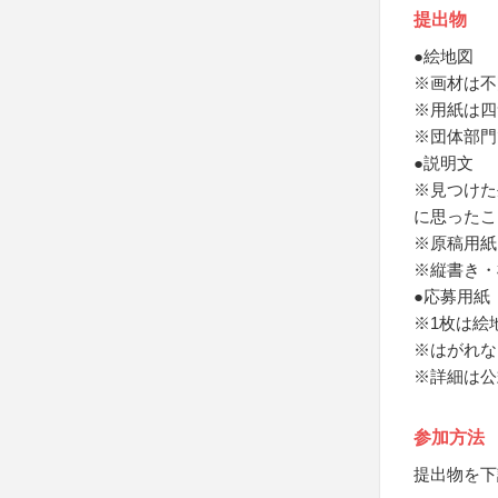
提出物
●絵地図
※画材は不
※用紙は四
※団体部門
●説明文
※見つけた
に思ったこ
※原稿用紙
※縦書き・
●応募用紙
※1枚は絵
※はがれな
※詳細は公
参加方法
提出物を下