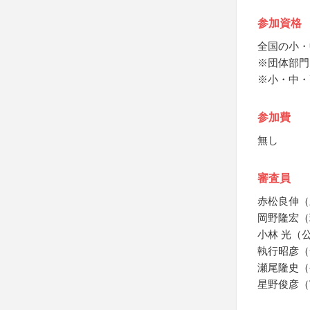
参加資格
全国の小・
※団体部門
※小・中・
参加費
無し
審査員
赤松良伸（
岡野隆宏（
小林 光（
執行昭彦（
瀬尾隆史（
星野俊彦（