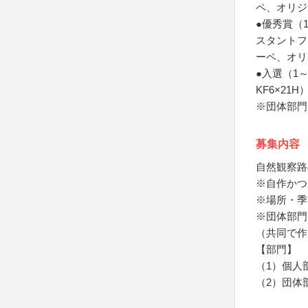
ペ、オリジ
●優秀賞（1
スタントフィ
ーペ、オリ
●入選（1
KF6×2
※団体部門
募集内容
自然観察路
※自作かつ
※場所・季
※団体部門
（共同で作
【部門】
（1）個人
（2）団体