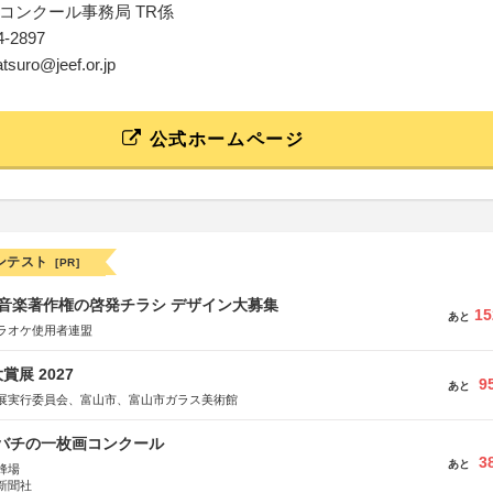
コンクール事務局 TR係
34-2897
atsuro@jeef.or.jp
公式ホームページ
ンテスト
[PR]
版 音楽著作権の啓発チラシ デザイン大募集
15
あと
ラオケ使用者連盟
展 2027
9
あと
展実行委員会、富山市、富山市ガラス美術館
ツバチの一枚画コンクール
3
あと
蜂場
新聞社