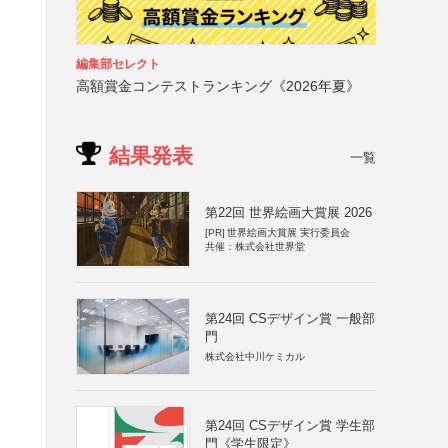
編集部セレクト
高額賞金コンテストランキング《2026年夏》
結果発表
一覧
第22回 世界絵画大賞展 2026
[PR]
世界絵画大賞展 実行委員会
共催：株式会社世界堂
第24回 CSデザイン賞 一般部
門
株式会社中川ケミカル
第24回 CSデザイン賞 学生部
門《学生限定》