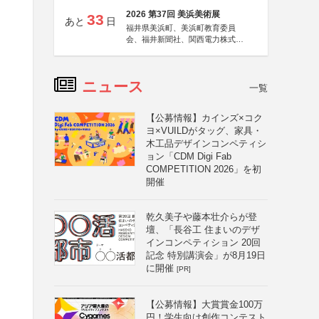
2026 第37回 美浜美術展
33
あと
日
福井県美浜町、美浜町教育委員
会、福井新聞社、関西電力株式会
社
ニュース
一覧
【公募情報】カインズ×コク
ヨ×VUILDがタッグ、家具・
木工品デザインコンペティシ
ョン「CDM Digi Fab
COMPETITION 2026」を初
開催
乾久美子や藤本壮介らが登
壇、「長谷工 住まいのデザ
インコンペティション 20回
記念 特別講演会」が8月19日
て
に開催
[PR]
【公募情報】大賞賞金100万
円！学生向け創作コンテスト