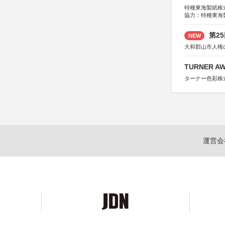
特種東海製紙株
協力：特種東海
特別協賛：静岡
第2
NEW
大和郡山市人権
TURNER A
ターナー色彩株
運営会