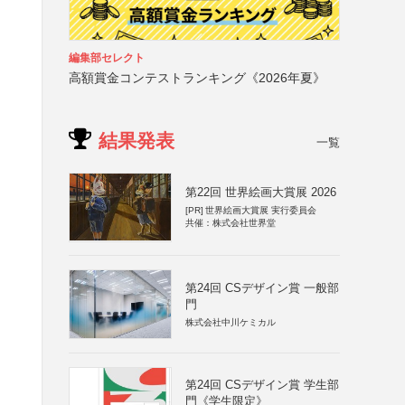
編集部セレクト
）
高額賞金コンテストランキング《2026年夏》
結果発表
一覧
第22回 世界絵画大賞展 2026
[PR]
世界絵画大賞展 実行委員会
共催：株式会社世界堂
第24回 CSデザイン賞 一般部
門
株式会社中川ケミカル
第24回 CSデザイン賞 学生部
門《学生限定》