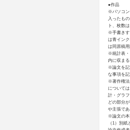
●作品
※パソコン
入ったもの
ト、枚数は
※手書きす
は青インク
は同原稿用
※統計表・
内に収まる
※論文を記
な事項を記
※著作権法
については
計・グラフ
どの部分が
や主張であ
※論文の本
（1）別紙
論文作成者