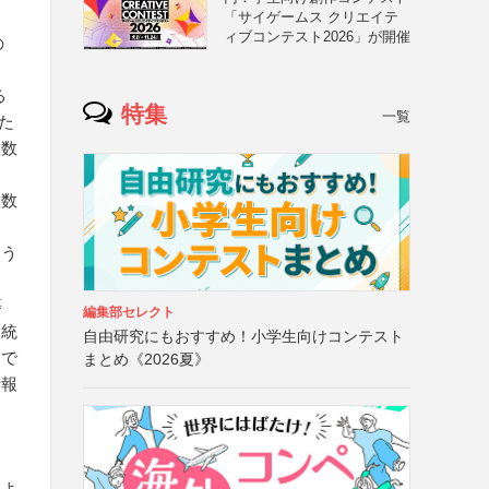
「サイゲームス クリエイテ
ィブコンテスト2026」が開催
の
る
特集
一覧
た
枚数
枚数
よう
等
編集部セレクト
・統
自由研究にもおすすめ！小学生向けコンテスト
けで
まとめ《2026夏》
情報
およ