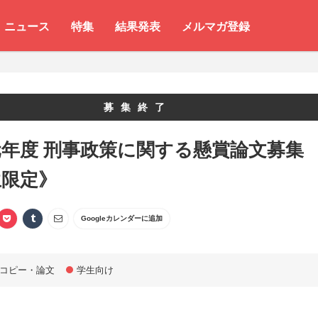
ニュース
特集
結果発表
メルマガ登録
募集終了
年度 刑事政策に関する懸賞論文募集
生限定》
Googleカレンダーに追加
コピー・論文
学生向け