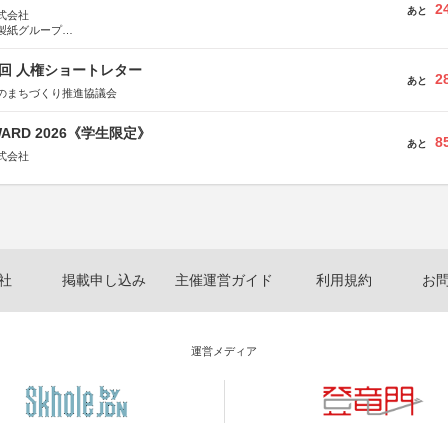
2
あと
式会社
製紙グループ
県長泉町
5回 人権ショートレター
2
あと
のまちづくり推進協議会
WARD 2026《学生限定》
8
あと
式会社
社
掲載申し込み
主催運営ガイド
利用規約
お
運営メディア