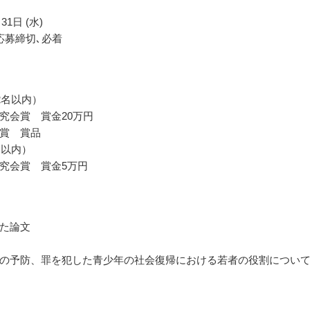
31日 (水)
応募締切､必着
2名以内）
究会賞 賞金20万円
賞 賞品
名以内）
究会賞 賞金5万円
た論文
の予防、罪を犯した青少年の社会復帰における若者の役割につい