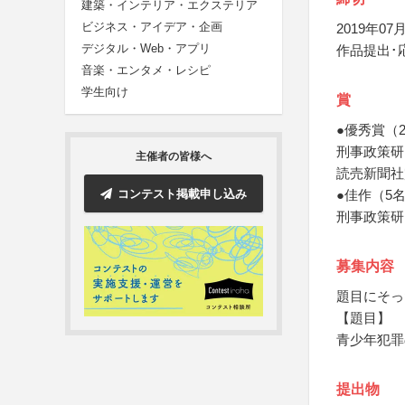
建築・インテリア・エクステリア
ビジネス・アイデア・企画
2019年07月
デジタル・Web・アプリ
作品提出･
音楽・エンタメ・レシピ
学生向け
賞
●優秀賞（
刑事政策研
主催者の皆様へ
読売新聞社
コンテスト掲載申し込み
●佳作（5
刑事政策研
募集内容
題目にそっ
【題目】
青少年犯罪
提出物