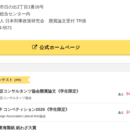
市日の出2丁目1番16号
総合センター内
人 日本刑事政策研究会 懸賞論文受付 TR係
04-5571
公式ホームページ
ンテスト
[PR]
 建設コンサルタンツ協会懸賞論文《学生限定》
5
あと
建設コンサルタンツ協会
大学 コンペティション2026《学生限定》
2
あと
Association Liberal Arts協会
種東海製紙 紙わざ大賞