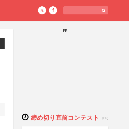
PR
締め切り直前コンテスト
[PR]