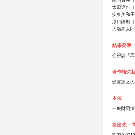
太田達也（
安東美和子
原口隆則（
大塲亮太郎
結果発表
会報誌「罪
著作権の
受賞論文の
主催
一般財団法
提出先・
〒279-0013