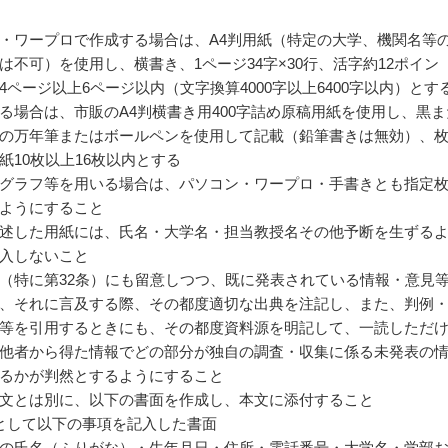
・ワープロで作成する場合は、A4判用紙（特定の大学、機関名等
は不可）を使用し、横書き、1ページ34字×30行、活字約12ポイン
4ページ以上6ページ以内（文字換算4000字以上6400字以内）とす
る場合は、市販のA4判横書き用400字詰め原稿用紙を使用し、黒ま
の万年筆またはボールペンを使用して記載（鉛筆書きは無効）、
紙10枚以上16枚以内とする
グラフ等を用いる場合は、パソコン・ワープロ・手書きとも指定
ようにすること
述した用紙には、氏名・大学名・担当教授名その他予断を生ずる
入しないこと
（特に第32条）にも留意しつつ、既に発表されている情報・意見
、それに言及する際、その都度適切な出典を注記し、また、判例
等を引用するときにも、その都度資料源を明記して、一読しただ
他者から得た情報でどの部分が独自の調査・収集に係る未発表の
るかが判然とするようにすること
文とは別に、以下の書面を作成し、本文に添付すること
として以下の事項を記入した書面
の氏名（ふりがな）・生年月日・住所・電話番号・大学名・学部