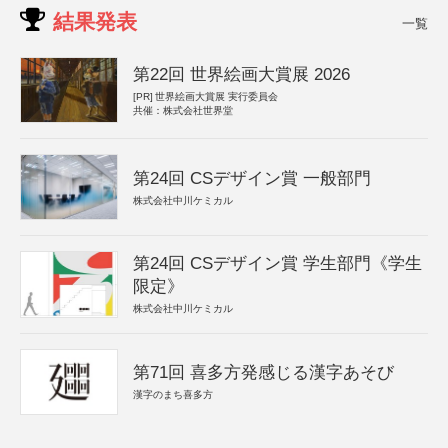
結果発表
一覧
第22回 世界絵画大賞展 2026
[PR]
世界絵画大賞展 実行委員会
共催：株式会社世界堂
第24回 CSデザイン賞 一般部門
株式会社中川ケミカル
第24回 CSデザイン賞 学生部門《学生
限定》
株式会社中川ケミカル
第71回 喜多方発感じる漢字あそび
漢字のまち喜多方