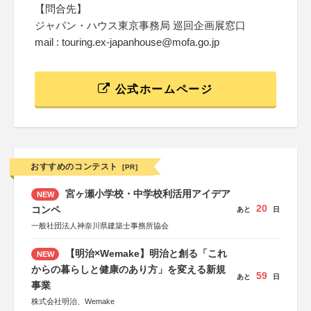
【問合先】
ジャパン・ハウス東京事務局 巡回企画展窓口
mail : touring.ex-japanhouse@mofa.go.jp
公式ホームページ
おすすめのコンテスト
[PR]
宮ヶ瀬小学校・中学校利活用アイデア
NEW
20
コンペ
あと
日
一般社団法人神奈川県建築士事務所協会
【明治×Wemake】明治と創る「これ
NEW
からの暮らしと健康のあり方」を変える新規
59
あと
日
事業
株式会社明治、Wemake