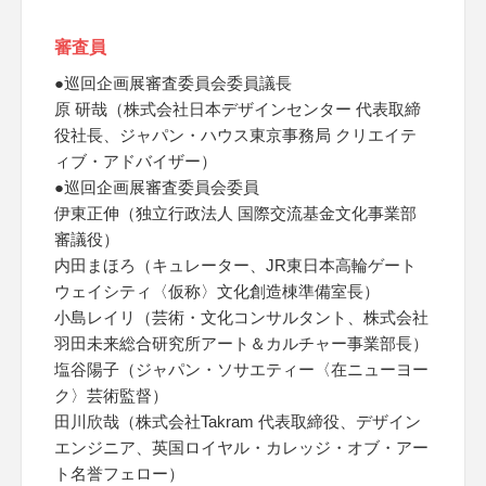
審査員
●巡回企画展審査委員会委員議長
原 研哉（株式会社日本デザインセンター 代表取締
役社長、ジャパン・ハウス東京事務局 クリエイテ
ィブ・アドバイザー）
●巡回企画展審査委員会委員
伊東正伸（独立行政法人 国際交流基金文化事業部
審議役）
内田まほろ（キュレーター、JR東日本高輪ゲート
ウェイシティ〈仮称〉文化創造棟準備室長）
小島レイリ（芸術・文化コンサルタント、株式会社
羽田未来総合研究所アート＆カルチャー事業部長）
塩谷陽子（ジャパン・ソサエティー〈在ニューヨー
ク〉芸術監督）
田川欣哉（株式会社Takram 代表取締役、デザイン
エンジニア、英国ロイヤル・カレッジ・オブ・アー
ト名誉フェロー）