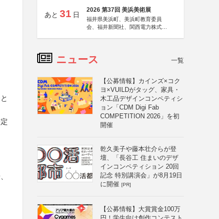
2026 第37回 美浜美術展
31
あと
日
福井県美浜町、美浜町教育委員
会、福井新聞社、関西電力株式会
社
ニュース
一覧
【公募情報】カインズ×コク
ヨ×VUILDがタッグ、家具・
会と
木工品デザインコンペティシ
ョン「CDM Digi Fab
COMPETITION 2026」を初
決定
開催
乾久美子や藤本壮介らが登
壇、「長谷工 住まいのデザ
インコンペティション 20回
記念 特別講演会」が8月19日
や、
に開催
[PR]
【公募情報】大賞賞金100万
円！学生向け創作コンテスト