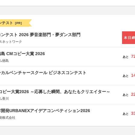
ンテスト
[PR]
ンテスト 2026 夢音楽部門・夢ダンス部門
本日
スネットワーク
島 CMコピー大賞 2026
7
あと
ム徳島
ーカルベンチャースクール ビジネスコンテスト
1
あと
Mコピー大賞2026 ～応募した瞬間、あなたもクリエイター～
2
あと
ム香川
開発URBANEXアイデアコンペティション2026
3
あと
発株式会社