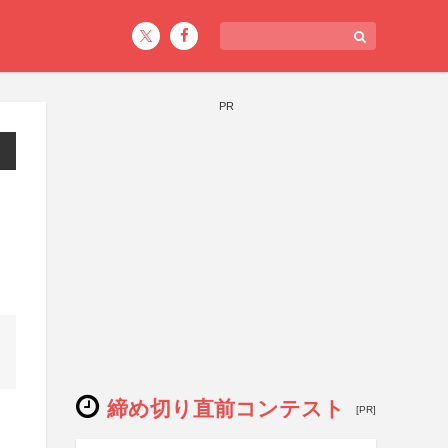
PR
締め切り直前コンテスト
[PR]