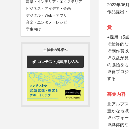
建築・インテリア・エクステリア
2023年06月
ビジネス・アイデア・企画
作品提出・
デジタル・Web・アプリ
音楽・エンタメ・レシピ
賞
学生向け
●採用（5
※最終的な
主催者の皆様へ
※制作費以
※収益が見
コンテスト掲載申し込み
の協議をも
※食プロジ
する
募集内容
北アルプス
豊かな地域
※パフォー
※具体的な