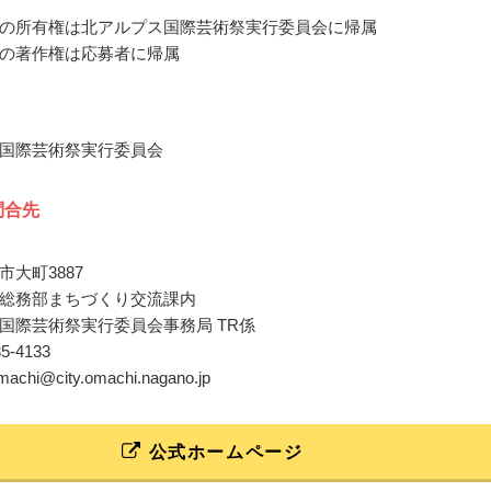
の所有権は北アルプス国際芸術祭実行委員会に帰属
の著作権は応募者に帰属
国際芸術祭実行委員会
問合先
大町3887
総務部まちづくり交流課内
国際芸術祭実行委員会事務局 TR係
85-4133
omachi@city.omachi.nagano.jp
公式ホームページ