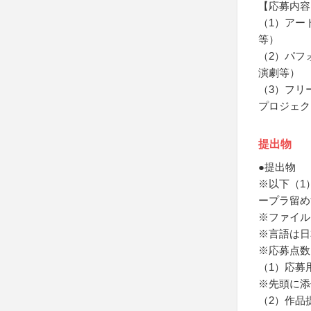
【応募内容
（1）アー
等）
（2）パフ
演劇等）
（3）フリ
プロジェク
提出物
●提出物
※以下（1
ープラ留め
※ファイル
※言語は日
※応募点数
（1）応募
※先頭に添
（2）作品