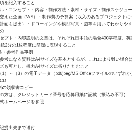
項を記入すること
ル・コンセプト・内容・制作方法・素材・サイズ・制作スケジュ
交えた企画（WS）・制作費の予算案（収入のあるプロジェクトに
計画も提出）・ドローイングや模型写真・図等を用いてわかりや
の
セプト・内容説明の文章は、それぞれ日本語の場合400字程度、英
用紙2分の1枚程度に簡潔に表現すること
書・参考作品事例
参考になる資料はA4サイズを基本とするが、これにより難い場合
ズも可とし、極力A4サイズに折りたたむこと
1）～（3）の電子データ（pdf/jpeg/MS Officeファイルのいずれか
CD
料の領収書コピー
の方は、クレジットカード番号を応募用紙に記載（振込み不可）
式ホームページを参照
記提出先まで送付