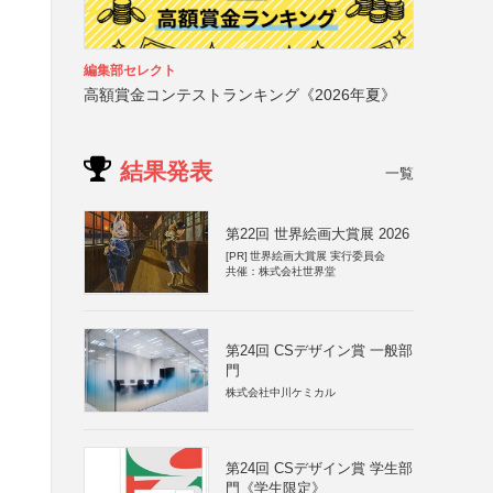
編集部セレクト
高額賞金コンテストランキング《2026年夏》
結果発表
一覧
第22回 世界絵画大賞展 2026
[PR]
世界絵画大賞展 実行委員会
共催：株式会社世界堂
第24回 CSデザイン賞 一般部
門
株式会社中川ケミカル
第24回 CSデザイン賞 学生部
門《学生限定》