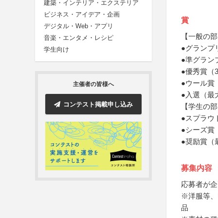
建築・インテリア・エクステリア
ビジネス・アイデア・企画
賞
デジタル・Web・アプリ
【一般の部
音楽・エンタメ・レシピ
●グランプ
学生向け
●準グラン
●優秀賞（
●ウール賞
主催者の皆様へ
●入選（最
コンテスト掲載申し込み
【学生の部
●スプラウ
●シーズ賞
●奨励賞（
募集内容
応募者が企
※洋服等、
品