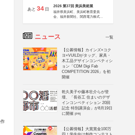
2026 第37回 美浜美術展
34
あと
日
福井県美浜町、美浜町教育委員
会、福井新聞社、関西電力株式会
社
ニュース
一覧
【公募情報】カインズ×コク
ヨ×VUILDがタッグ、家具・
木工品デザインコンペティシ
ョン「CDM Digi Fab
COMPETITION 2026」を初
開催
乾久美子や藤本壮介らが登
壇、「長谷工 住まいのデザ
インコンペティション 20回
記念 特別講演会」が8月19日
に開催
[PR]
の作
【公募情報】大賞賞金100万
円！学生向け創作コンテスト