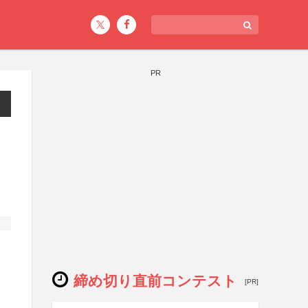
PR
締め切り直前コンテスト
[PR]