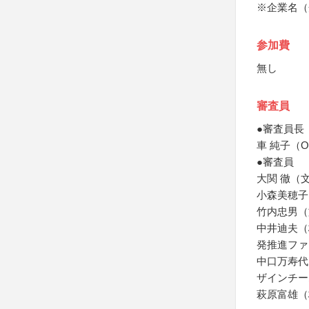
※企業名（
参加費
無し
審査員
●審査員長
車 純子（O
●審査員
大関 徹（
小森美穂子
竹内忠男（
中井迪夫（
発推進ファ
中口万寿代
ザインチー
萩原富雄（