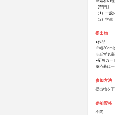
※素材の種
【部門】
（1）一般
（2）学生
提出物
●作品
※幅30c
※必ず表裏
●応募カー
※応募は一
参加方法
提出物を下
参加資格
不問