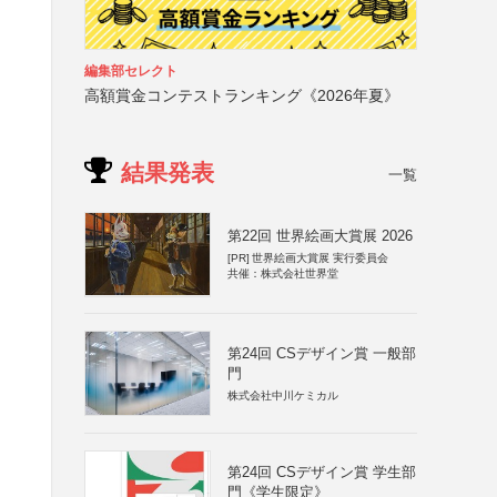
編集部セレクト
高額賞金コンテストランキング《2026年夏》
結果発表
一覧
第22回 世界絵画大賞展 2026
[PR]
世界絵画大賞展 実行委員会
共催：株式会社世界堂
第24回 CSデザイン賞 一般部
門
株式会社中川ケミカル
第24回 CSデザイン賞 学生部
門《学生限定》