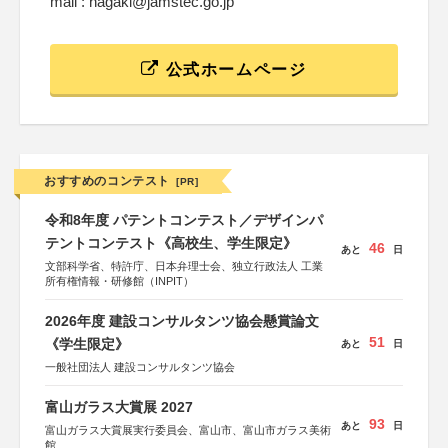
mail : hagaki@jamstec.go.jp
公式ホームページ
おすすめのコンテスト
[PR]
令和8年度 パテントコンテスト／デザインパ
テントコンテスト《高校生、学生限定》
46
あと
日
文部科学省、特許庁、日本弁理士会、独立行政法人 工業
所有権情報・研修館（INPIT）
2026年度 建設コンサルタンツ協会懸賞論文
51
《学生限定》
あと
日
一般社団法人 建設コンサルタンツ協会
富山ガラス大賞展 2027
93
あと
日
富山ガラス大賞展実行委員会、富山市、富山市ガラス美術
館