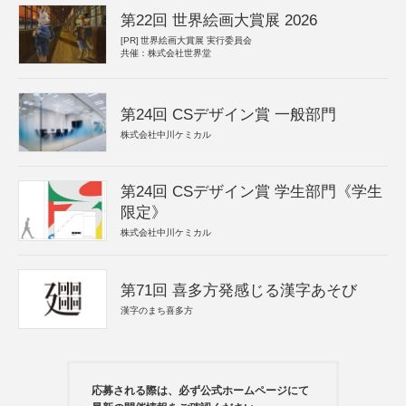
第22回 世界絵画大賞展 2026
[PR]
世界絵画大賞展 実行委員会
共催：株式会社世界堂
第24回 CSデザイン賞 一般部門
株式会社中川ケミカル
第24回 CSデザイン賞 学生部門《学生
限定》
株式会社中川ケミカル
第71回 喜多方発感じる漢字あそび
漢字のまち喜多方
応募される際は、必ず公式ホームページにて