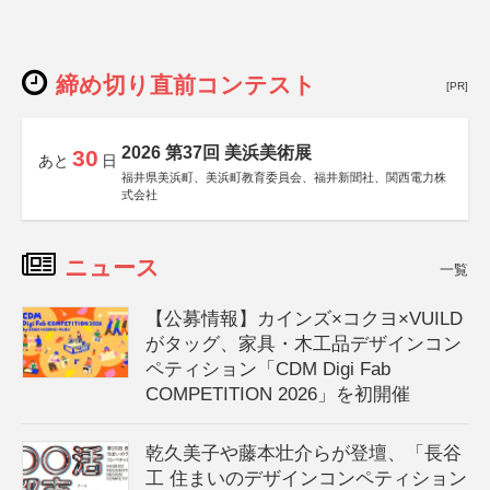
締め切り直前コンテスト
[PR]
2026 第37回 美浜美術展
30
あと
日
福井県美浜町、美浜町教育委員会、福井新聞社、関西電力株
式会社
ニュース
一覧
【公募情報】カインズ×コクヨ×VUILD
がタッグ、家具・木工品デザインコン
ペティション「CDM Digi Fab
COMPETITION 2026」を初開催
乾久美子や藤本壮介らが登壇、「長谷
工 住まいのデザインコンペティション