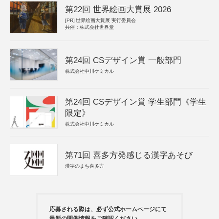
第22回 世界絵画大賞展 2026
[PR]
世界絵画大賞展 実行委員会
共催：株式会社世界堂
第24回 CSデザイン賞 一般部門
株式会社中川ケミカル
第24回 CSデザイン賞 学生部門《学生
限定》
株式会社中川ケミカル
第71回 喜多方発感じる漢字あそび
漢字のまち喜多方
応募される際は、必ず公式ホームページにて
最新の開催情報をご確認ください。