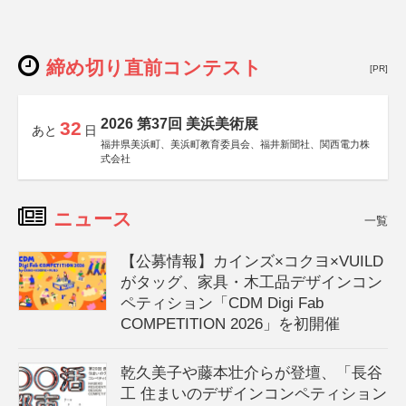
締め切り直前コンテスト
[PR]
2026 第37回 美浜美術展
32
あと
日
福井県美浜町、美浜町教育委員会、福井新聞社、関西電力株
式会社
ニュース
一覧
【公募情報】カインズ×コクヨ×VUILD
がタッグ、家具・木工品デザインコン
ペティション「CDM Digi Fab
COMPETITION 2026」を初開催
乾久美子や藤本壮介らが登壇、「長谷
工 住まいのデザインコンペティション