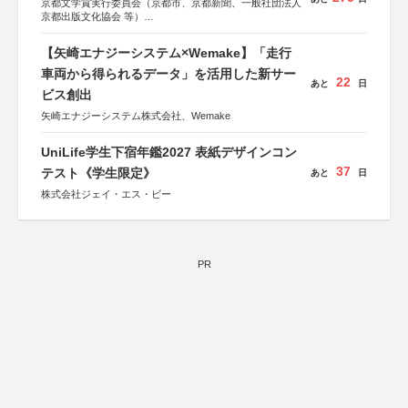
京都文学賞実行委員会（京都市、京都新聞、一般社団法人
京都出版文化協会 等）
協力：京都府書店商業組合、朝日新聞出版、
KADOKAWA、河出書房新社、幻冬舎、講談社、光文社、
【矢崎エナジーシステム×Wemake】「走行
集英社、小学館、祥伝社、新潮社、淡交社、ちいさいミシ
マ社、徳間書店、早川書房、PHP研究所、双葉社、文藝春
車両から得られるデータ」を活用した新サー
22
あと
日
秋、ポプラ社、毎日新聞出版
ビス創出
矢崎エナジーシステム株式会社、Wemake
UniLife学生下宿年鑑2027 表紙デザインコン
37
テスト《学生限定》
あと
日
株式会社ジェイ・エス・ビー
PR