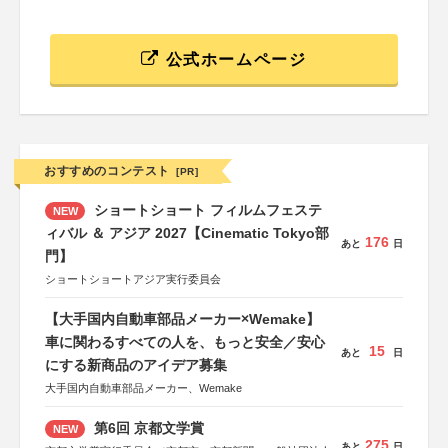
公式ホームページ
おすすめのコンテスト
[PR]
ショートショート フィルムフェステ
NEW
ィバル ＆ アジア 2027【Cinematic Tokyo部
176
あと
日
門】
ショートショートアジア実行委員会
【大手国内自動車部品メーカー×Wemake】
車に関わるすべての人を、もっと安全／安心
15
あと
日
にする新商品のアイデア募集
大手国内自動車部品メーカー、Wemake
第6回 京都文学賞
NEW
275
あと
日