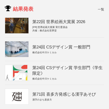
結果発表
一覧
第22回 世界絵画大賞展 2026
[PR]
世界絵画大賞展 実行委員会
共催：株式会社世界堂
第24回 CSデザイン賞 一般部門
株式会社中川ケミカル
第24回 CSデザイン賞 学生部門《学生
限定》
株式会社中川ケミカル
第71回 喜多方発感じる漢字あそび
漢字のまち喜多方