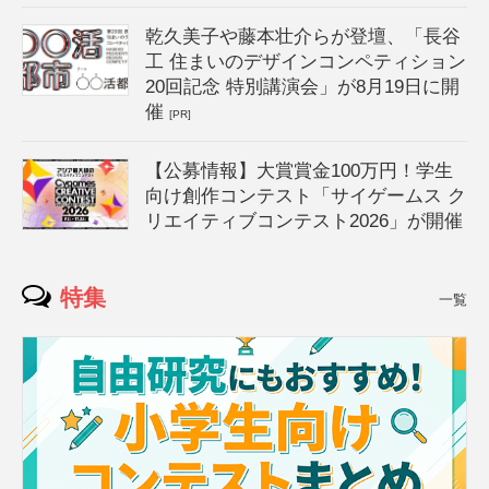
乾久美子や藤本壮介らが登壇、「長谷
工 住まいのデザインコンペティション
20回記念 特別講演会」が8月19日に開
催
[PR]
【公募情報】大賞賞金100万円！学生
向け創作コンテスト「サイゲームス ク
リエイティブコンテスト2026」が開催
特集
一覧