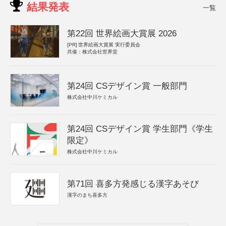
結果発表
一覧
第22回 世界絵画大賞展 2026
[PR]
世界絵画大賞展 実行委員会
共催：株式会社世界堂
第24回 CSデザイン賞 一般部門
株式会社中川ケミカル
第24回 CSデザイン賞 学生部門《学生
限定》
株式会社中川ケミカル
第71回 喜多方発感じる漢字あそび
漢字のまち喜多方