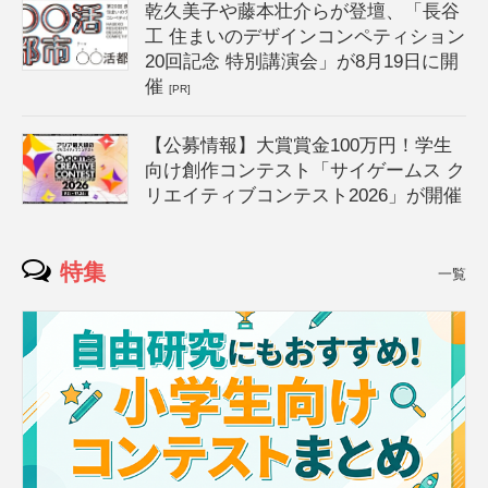
乾久美子や藤本壮介らが登壇、「長谷
工 住まいのデザインコンペティション
20回記念 特別講演会」が8月19日に開
催
[PR]
【公募情報】大賞賞金100万円！学生
向け創作コンテスト「サイゲームス ク
リエイティブコンテスト2026」が開催
特集
一覧