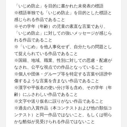
「いじめ防止」を目的に書かれた未発表の標語
※標語単独でも「いじめ防止」を目的とした標語と
感じられる作品であること
※その学年（年齢）の児童の素直な言葉であり、
「いじめ防止」に対しての強いメッセージが感じら
れる作品であること
※「いじめ」を他人事化せず、自分たちの問題とし
て捉えられている作品であること
※国籍、地域、職業、性別に対しての思慮・配慮が
なされ、公平な視点での作品となっていること
※個人や団体・グループ等を特定する言葉や誹謗中
傷するような言葉を含まない作品であること
※漢字や平仮名の使い分け等も含め、その学年（年
齢）にふさわしい作品であること
※文字や送り仮名に誤りがない作品であること
※過去の入賞作品（本コンテストおよび他の類似コ
ンテスト）と同一作品ではないこと、もしくは明ら
かな酷似が見受けられる作品ではないこと