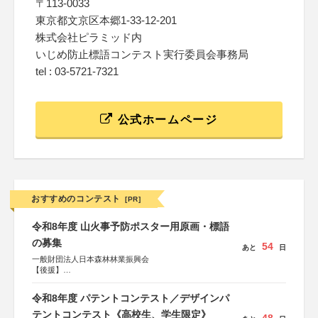
〒113-0033
東京都文京区本郷1-33-12-201
株式会社ピラミッド内
いじめ防止標語コンテスト実行委員会事務局
tel : 03-5721-7321
公式ホームページ
おすすめのコンテスト
[PR]
令和8年度 山火事予防ポスター用原画・標語
の募集
54
あと
日
一般財団法人日本森林林業振興会
【後援】
総務省消防庁、文部科学省、林野庁、全国森林組合連合
会、森林火災対策協会
令和8年度 パテントコンテスト／デザインパ
テントコンテスト《高校生、学生限定》