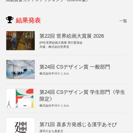
結果発表
一覧
第22回 世界絵画大賞展 2026
[PR]
世界絵画大賞展 実行委員会
共催：株式会社世界堂
第24回 CSデザイン賞 一般部門
株式会社中川ケミカル
第24回 CSデザイン賞 学生部門《学生
限定》
株式会社中川ケミカル
第71回 喜多方発感じる漢字あそび
漢字のまち喜多方