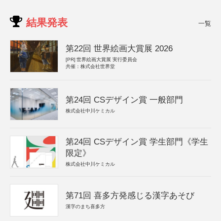
結果発表
一覧
第22回 世界絵画大賞展 2026
[PR]
世界絵画大賞展 実行委員会
共催：株式会社世界堂
第24回 CSデザイン賞 一般部門
株式会社中川ケミカル
第24回 CSデザイン賞 学生部門《学生
限定》
株式会社中川ケミカル
第71回 喜多方発感じる漢字あそび
漢字のまち喜多方