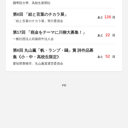
國學院大學、高校生新聞社
第6回 「絵と言葉のチカラ展」
126
あと
日
「絵と言葉のチカラ展」実行委員会
第17回 「税金をテーマに川柳大募集！」
22
あと
日
一般社団法人武蔵府中法人会
第6回 丸山薫「帆・ランプ・鷗」賞 詩作品募
52
集《小・中・高校生限定》
あと
日
愛知県豊橋市、丸山薫賞運営委員会
PR