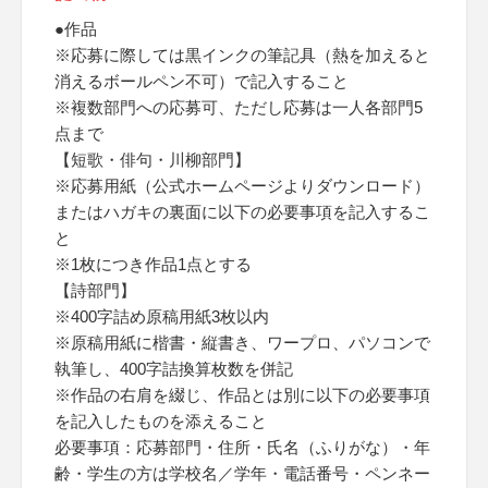
●作品
※応募に際しては黒インクの筆記具（熱を加えると
消えるボールペン不可）で記入すること
※複数部門への応募可、ただし応募は一人各部門5
点まで
【短歌・俳句・川柳部門】
※応募用紙（公式ホームページよりダウンロード）
またはハガキの裏面に以下の必要事項を記入するこ
と
※1枚につき作品1点とする
【詩部門】
※400字詰め原稿用紙3枚以内
※原稿用紙に楷書・縦書き、ワープロ、パソコンで
執筆し、400字詰換算枚数を併記
※作品の右肩を綴じ、作品とは別に以下の必要事項
を記入したものを添えること
必要事項：応募部門・住所・氏名（ふりがな）・年
齢・学生の方は学校名／学年・電話番号・ペンネー