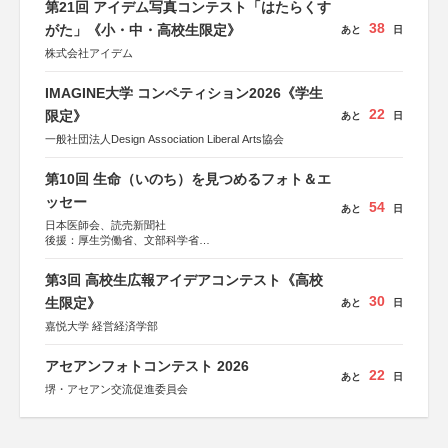
第21回 アイデム写真コンテスト「はたらくす
38
がた」《小・中・高校生限定》
あと
日
株式会社アイデム
IMAGINE大学 コンペティション2026《学生
22
限定》
あと
日
一般社団法人Design Association Liberal Arts協会
第10回 生命（いのち）を見つめるフォト＆エ
ッセー
54
あと
日
日本医師会、読売新聞社
後援：厚生労働省、文部科学省
協賛：東京海上日動火災保険株式会社、東京海上日動あん
しん生命保険株式会社
第3回 高校生広報アイデアコンテスト《高校
30
生限定》
あと
日
嘉悦大学 経営経済学部
アセアンフォトコンテスト 2026
22
あと
日
堺・アセアン交流促進委員会