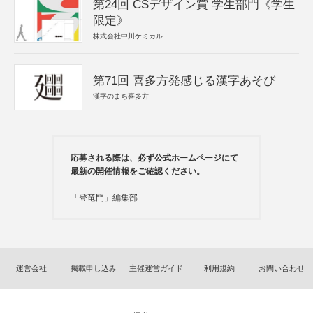
第24回 CSデザイン賞 学生部門《学生
限定》
株式会社中川ケミカル
第71回 喜多方発感じる漢字あそび
漢字のまち喜多方
応募される際は、必ず公式ホームページにて
最新の開催情報をご確認ください。
「登竜門」編集部
運営会社
掲載申し込み
主催運営ガイド
利用規約
お問い合わせ