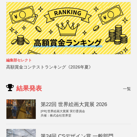
編集部セレクト
高額賞金コンテストランキング《2026年夏》
結果発表
一覧
第22回 世界絵画大賞展 2026
[PR]
世界絵画大賞展 実行委員会
共催：株式会社世界堂
第24回 CSデザイン賞 一般部門