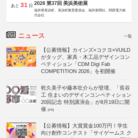
2026 第37回 美浜美術展
31
あと
日
福井県美浜町、美浜町教育委員会、福井新聞社、関西電力株
式会社
ニュース
一覧
【公募情報】カインズ×コクヨ×VUILD
がタッグ、家具・木工品デザインコン
ペティション「CDM Digi Fab
COMPETITION 2026」を初開催
乾久美子や藤本壮介らが登壇、「長谷
工 住まいのデザインコンペティション
20回記念 特別講演会」が8月19日に開
催
[PR]
【公募情報】大賞賞金100万円！学生
向け創作コンテスト「サイゲームス ク