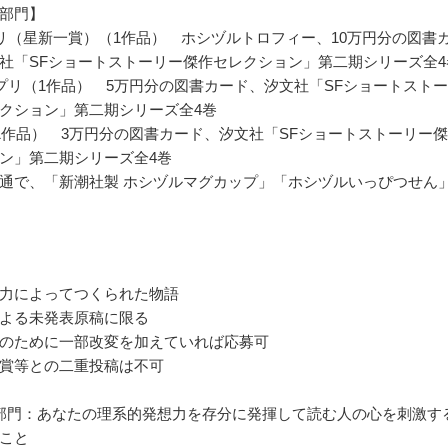
部門】
リ（星新一賞）（1作品） ホシヅルトロフィー、10万円分の図書
社「SFショートストーリー傑作セレクション」第二期シリーズ全4
プリ（1作品） 5万円分の図書カード、汐文社「SFショートスト
クション」第二期シリーズ全4巻
1作品） 3万円分の図書カード、汐文社「SFショートストーリー
ン」第二期シリーズ全4巻
通で、「新潮社製 ホシヅルマグカップ」「ホシヅルいっぴつせん
力によってつくられた物語
よる未発表原稿に限る
のために一部改変を加えていれば応募可
賞等との二重投稿は不可
部門：あなたの理系的発想力を存分に発揮して読む人の心を刺激す
こと