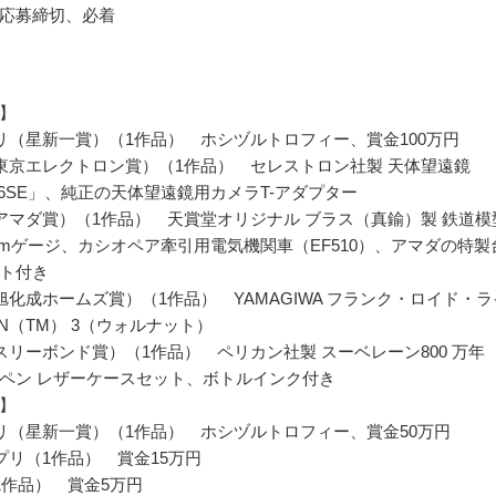
応募締切、必着
】
リ（星新一賞）（1作品） ホシヅルトロフィー、賞金100万円
東京エレクトロン賞）（1作品） セレストロン社製 天体望遠鏡
ar 6SE」、純正の天体望遠鏡用カメラT-アダプター
アマダ賞）（1作品） 天賞堂オリジナル ブラス（真鍮）製 鉄道模
6.5mmゲージ、カシオペア牽引用電気機関車（EF510）、アマダの特製
ト付き
旭化成ホームズ賞）（1作品） YAMAGIWA フランク・ロイド・ラ
ESIN（TM） 3（ウォルナット）
スリーボンド賞）（1作品） ペリカン社製 スーベレーン800 万年
ペン レザーケースセット、ボトルインク付き
】
リ（星新一賞）（1作品） ホシヅルトロフィー、賞金50万円
プリ（1作品） 賞金15万円
1作品） 賞金5万円