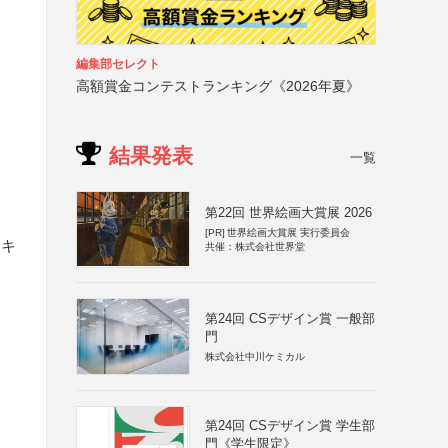
編集部セレクト
高額賞金コンテストランキング《2026年夏》
結果発表
一覧
第22回 世界絵画大賞展 2026
[PR]
世界絵画大賞展 実行委員会
チキ
共催：株式会社世界堂
第24回 CSデザイン賞 一般部
門
株式会社中川ケミカル
第24回 CSデザイン賞 学生部
門《学生限定》