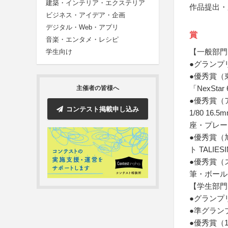
建築・インテリア・エクステリア
作品提出・
ビジネス・アイデア・企画
デジタル・Web・アプリ
賞
音楽・エンタメ・レシピ
【一般部門
学生向け
●グランプ
●優秀賞（
「NexSt
主催者の皆様へ
●優秀賞（
コンテスト掲載申し込み
1/80 1
座・プレー
●優秀賞（
ト TALI
●優秀賞（
筆・ボール
【学生部門
●グランプ
●準グラン
●優秀賞（