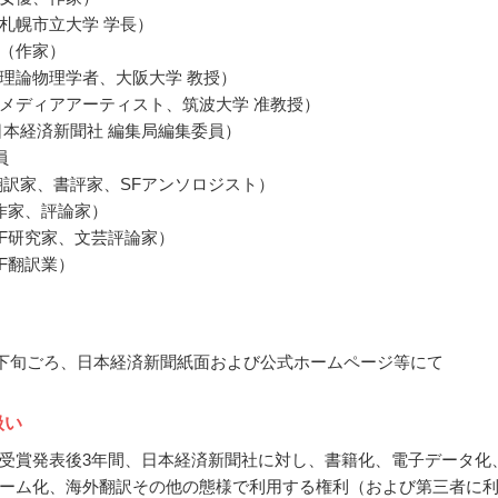
札幌市立大学 学長）
（作家）
理論物理学者、大阪大学 教授）
メディアアーティスト、筑波大学 准教授）
日本経済新聞社 編集局編集委員）
員
翻訳家、書評家、SFアンソロジスト）
F作家、評論家）
SF研究家、文芸評論家）
SF翻訳業）
2月下旬ごろ、日本経済新聞紙面および公式ホームページ等にて
扱い
受賞発表後3年間、日本経済新聞社に対し、書籍化、電子データ化
ーム化、海外翻訳その他の態様で利用する権利（および第三者に