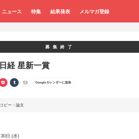
ニュース
特集
結果発表
メルマガ登録
募集終了
 日経 星新一賞
Googleカレンダーに追加
コピー・論文
30日 (水)