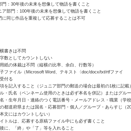
部門：30年後の未来を想像して物語を書くこと
ニア部門：100年後の未来を想像して物語を書くこと
門に同じ作品を重複して応募することは不可
横書きは不問
字数としてカウントしない
用紙の体裁は不問（縦横の比率、余白、行数等）
ァイル（Microsoft Word、テキスト〈doc/docx/txt/rtfファイ
受付る
項を記入すること（ジュニア部門の郵送の場合は最初の1枚に記載
ル・氏名（ペンネーム使用のときは必ず本名を併記）またはグル
名・生年月日・連絡のつく電話番号・メールアドレス・職業（学
の都道府県または国名・応募部門・個人／グループ・あらすじ（20
本文にはカウントしない）
イトルは、応募する原稿ファイル中にも必ず書くこと
後に、「終」や「了」等を入れること