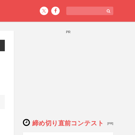
PR
締め切り直前コンテスト
[PR]