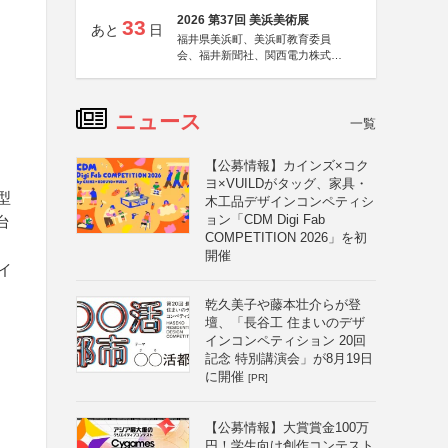
2026 第37回 美浜美術展
33
あと
日
福井県美浜町、美浜町教育委員
会、福井新聞社、関西電力株式会
社
ニュース
一覧
【公募情報】カインズ×コク
ヨ×VUILDがタッグ、家具・
型
木工品デザインコンペティシ
ョン「CDM Digi Fab
台
COMPETITION 2026」を初
開催
イ
乾久美子や藤本壮介らが登
壇、「長谷工 住まいのデザ
インコンペティション 20回
記念 特別講演会」が8月19日
に開催
[PR]
【公募情報】大賞賞金100万
円！学生向け創作コンテスト