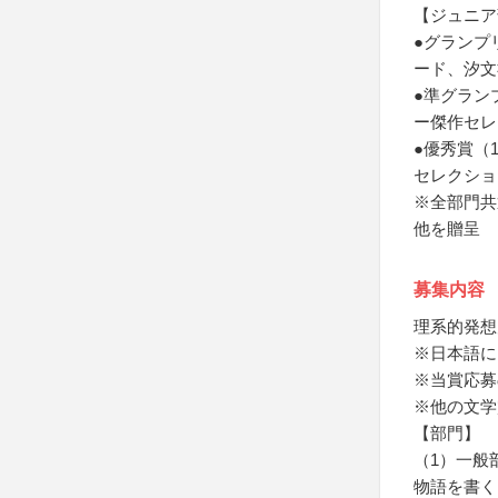
【ジュニア
●グランプ
ード、汐文
●準グラン
ー傑作セレ
●優秀賞（
セレクショ
※全部門共
他を贈呈
募集内容
理系的発想
※日本語に
※当賞応募
※他の文学
【部門】
（1）一般
物語を書く