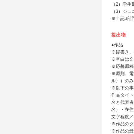
（2）学生
（3）ジュ
※上記3部
提出物
●作品
※縦書き、
※空白は文
※応募原稿
※原則、電子フ
ル〉）のみ
※以下の事
作品タイト
名と代表者
名）・在住
文字程度／
※作品のタ
※作品の最