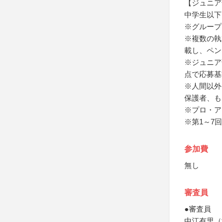
【ジュニア
中学生以下
※グループ
※複数の執
載し、ペン
※ジュニア
点で応募基
※人間以外
保護者、も
※プロ・ア
※第1～7
参加費
無し
審査員
●審査員
中江有里（