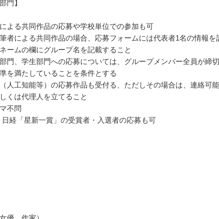
部門】
による共同作品の応募や学校単位での参加も可
筆者による共同作品の場合、応募フォームには代表者1名の情報を
ネームの欄にグループ名を記載すること
部門、学生部門への応募については、グループメンバー全員が締
準を満たしていることを条件とする
（人工知能等）の応募作品も受付る、ただしその場合は、連絡可
しくは代理人を立てること
マ不問
回 日経「星新一賞」の受賞者・入選者の応募も可
女優、作家）