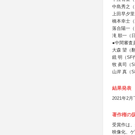
中島秀之（
上田早夕里
橋本幸士（
落合陽一（
滝 順一（
●中間審査
大森 望（
鏡 明（S
牧 眞司（
山岸 真（
結果発表
2021年
著作権の
受賞作は、
映像化、ゲ