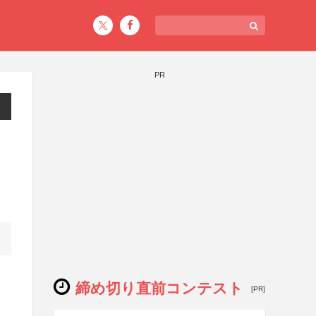
PR
締め切り直前コンテスト
[PR]