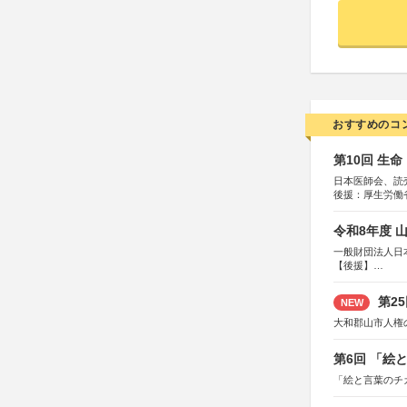
おすすめのコ
第10回 生
日本医師会、読
後援：厚生労働
協賛：東京海上
令和8年度 
一般財団法人日
【後援】
総務省消防庁、
第2
NEW
大和郡山市人権
第6回 「絵
「絵と言葉のチ