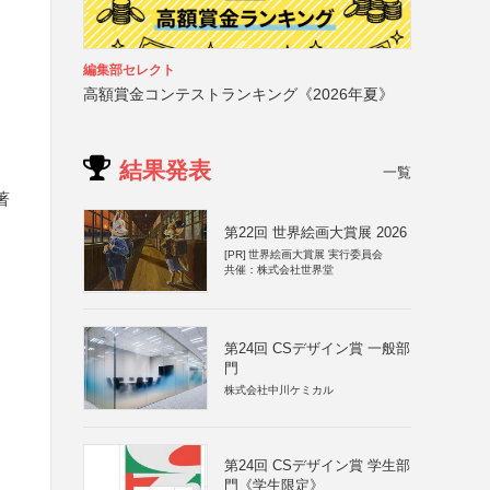
編集部セレクト
高額賞金コンテストランキング《2026年夏》
結果発表
一覧
著
第22回 世界絵画大賞展 2026
[PR]
世界絵画大賞展 実行委員会
共催：株式会社世界堂
第24回 CSデザイン賞 一般部
門
株式会社中川ケミカル
第24回 CSデザイン賞 学生部
門《学生限定》