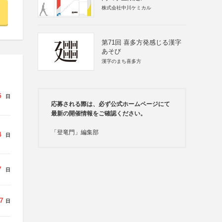
株式会社中川ケミカル
第71回 喜多方発感じる漢字
あそび
漢字のまち喜多方
5
日
応募される際は、必ず公式ホームページにて
最新の開催情報をご確認ください。
「登竜門」編集部
4
日
7
日
7
日