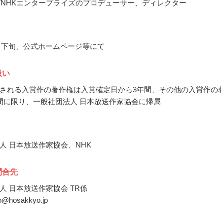
びNHKエンタープライズのプロデューサー、ディレクター
10月下旬、公式ホームページ等にて
扱い
される入賞作の著作権は入賞確定日から3年間、その他の入賞作の
間に限り、一般社団法人 日本放送作家協会に帰属
人 日本放送作家協会、NHK
問合先
人 日本放送作家協会 TR係
bo@hosakkyo.jp