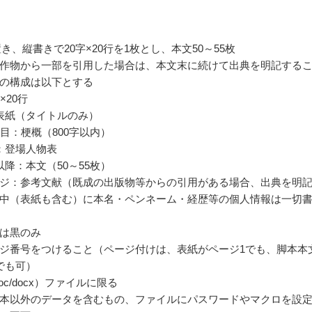
き、縦書きで20字×20行を1枚とし、本文50～55枚
作物から一部を引用した場合は、本文末に続けて出典を明記する
の構成は以下とする
×20行
表紙（タイトルのみ）
ジ目：梗概（800字以内）
：登場人物表
以降：本文（50～55枚）
ジ：参考文献（既成の出版物等からの引用がある場合、出典を明
中（表紙も含む）に本名・ペンネーム・経歴等の個人情報は一切
は黒のみ
ジ番号をつけること（ページ付けは、表紙がページ1でも、脚本本
でも可）
doc/docx）ファイルに限る
本以外のデータを含むもの、ファイルにパスワードやマクロを設