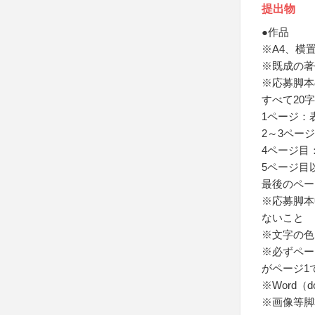
提出物
●作品
※A4、横置
※既成の著
※応募脚本
すべて20字
1ページ：
2～3ペー
4ページ目
5ページ目
最後のペー
※応募脚本
ないこと
※文字の色
※必ずペー
がページ1
※Word（
※画像等脚