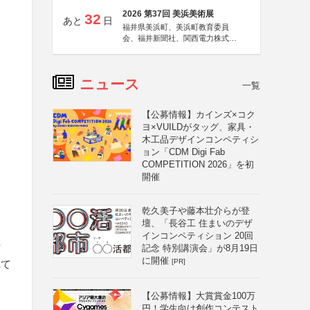
2026 第37回 美浜美術展
32
あと
日
福井県美浜町、美浜町教育委員
会、福井新聞社、関西電力株式会
社
ニュース
一覧
【公募情報】カインズ×コク
ヨ×VUILDがタッグ、家具・
木工品デザインコンペティシ
ョン「CDM Digi Fab
COMPETITION 2026」を初
開催
乾久美子や藤本壮介らが登
壇、「長谷工 住まいのデザ
インコンペティション 20回
作
記念 特別講演会」が8月19日
に開催
[PR]
れて
【公募情報】大賞賞金100万
円！学生向け創作コンテスト