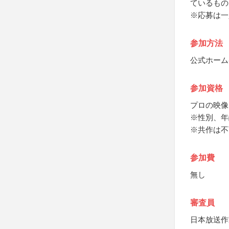
ているもの
※応募は一
参加方法
公式ホーム
参加資格
プロの映像
※性別、年
※共作は不
参加費
無し
審査員
日本放送作