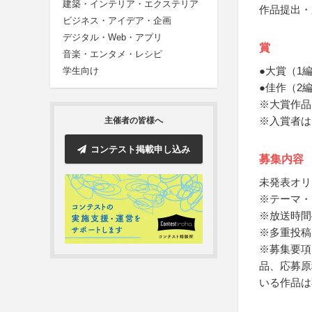
建築・インテリア・エクステリア
作品提出・
ビジネス・アイデア・企画
デジタル・Web・アプリ
賞
音楽・エンタメ・レシピ
●大賞（1
学生向け
●佳作（2
※大賞作品
※入賞者は
主催者の皆様へ
コンテスト掲載申し込み
募集内容
未発表オリ
※テーマ・
※放送時間
※多重投稿
※募集要項
品、応募原
いる作品は