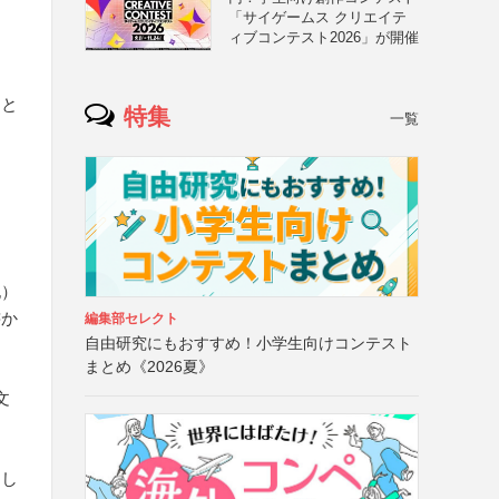
「サイゲームス クリエイテ
ィブコンテスト2026」が開催
こと
特集
一覧
記）
書か
編集部セレクト
自由研究にもおすすめ！小学生向けコンテスト
まとめ《2026夏》
文
定し