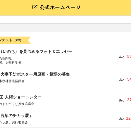
公式ホームページ
ンテスト
[PR]
命（いのち）を見つめるフォト＆エッセー
5
あと
売新聞社
省、文部科学省
日動火災保険株式会社、東京海上日動あんしん生命保険株式会社
山火事予防ポスター用原画・標語の募集
5
あと
本森林林業振興会
文部科学省、林野庁、全国森林組合連合会、森林火災対策協会
5回 人権ショートレター
2
あと
のまちづくり推進協議会
と言葉のチカラ展」
12
あと
カラ展」実行委員会