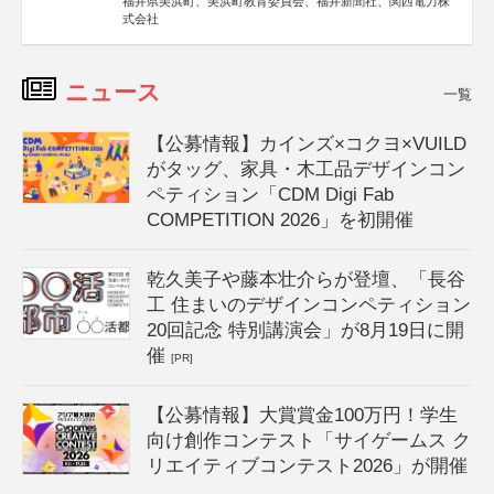
福井県美浜町、美浜町教育委員会、福井新聞社、関西電力株
式会社
ニュース
一覧
【公募情報】カインズ×コクヨ×VUILD
がタッグ、家具・木工品デザインコン
ペティション「CDM Digi Fab
COMPETITION 2026」を初開催
乾久美子や藤本壮介らが登壇、「長谷
工 住まいのデザインコンペティション
20回記念 特別講演会」が8月19日に開
催
[PR]
【公募情報】大賞賞金100万円！学生
向け創作コンテスト「サイゲームス ク
リエイティブコンテスト2026」が開催