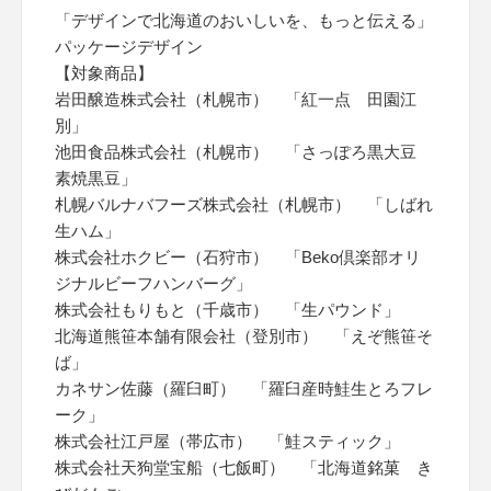
「デザインで北海道のおいしいを、もっと伝える」
パッケージデザイン
【対象商品】
岩田醸造株式会社（札幌市） 「紅一点 田園江
別」
池田食品株式会社（札幌市） 「さっぽろ黒大豆
素焼黒豆」
札幌バルナバフーズ株式会社（札幌市） 「しばれ
生ハム」
株式会社ホクビー（石狩市） 「Beko倶楽部オリ
ジナルビーフハンバーグ」
株式会社もりもと（千歳市） 「生パウンド」
北海道熊笹本舗有限会社（登別市） 「えぞ熊笹そ
ば」
カネサン佐藤（羅臼町） 「羅臼産時鮭生とろフレ
ーク」
株式会社江戸屋（帯広市） 「鮭スティック」
株式会社天狗堂宝船（七飯町） 「北海道銘菓 き