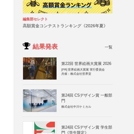
編集部セレクト
高額賞金コンテストランキング《2026年夏》
結果発表
一覧
第22回 世界絵画大賞展 2026
[PR]
世界絵画大賞展 実行委員会
共催：株式会社世界堂
第24回 CSデザイン賞 一般部
門
株式会社中川ケミカル
第24回 CSデザイン賞 学生部
門《学生限定》