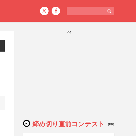
PR
締め切り直前コンテスト
[PR]