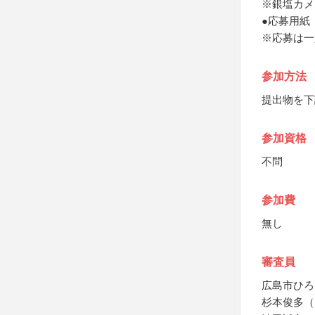
※銀塩カメ
●応募用紙
※応募は一
参加方法
提出物を下
参加資格
不問
参加費
無し
審査員
広島市ひろ
杉本俊多（