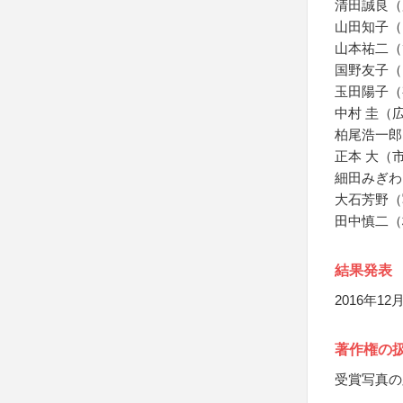
清田誠良（
山田知子（
山本祐二（
国野友子（
玉田陽子（
中村 圭（
柏尾浩一郎
正本 大（
細田みぎわ
大石芳野（
田中慎二（
結果発表
2016年
著作権の
受賞写真の