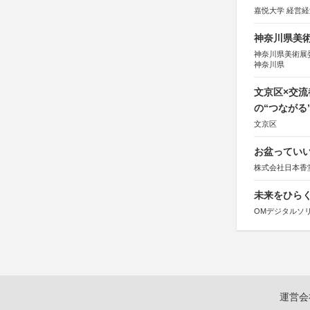
嘉悦大学 経営
神奈川県美術展
神奈川県美術展
神奈川県
文京区×交
の“つながる
文京区
お盆っていい
株式会社日本香
未来をひらく若
OMデジタルソ
運営会