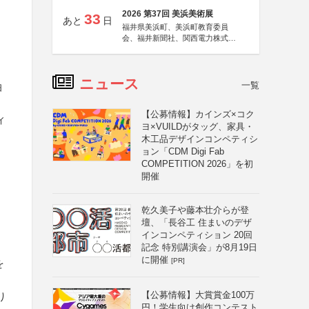
2026 第37回 美浜美術展
33
あと
日
福井県美浜町、美浜町教育委員
会、福井新聞社、関西電力株式会
社
ニュース
一覧
泊
【公募情報】カインズ×コク
ィ
ヨ×VUILDがタッグ、家具・
木工品デザインコンペティシ
ョン「CDM Digi Fab
COMPETITION 2026」を初
開催
乾久美子や藤本壮介らが登
壇、「長谷工 住まいのデザ
インコンペティション 20回
記念 特別講演会」が8月19日
に開催
[PR]
を
【公募情報】大賞賞金100万
り
円！学生向け創作コンテスト