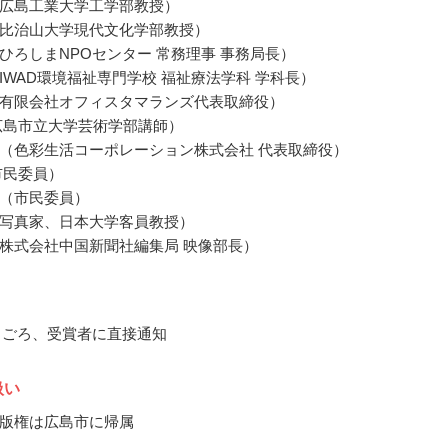
広島工業大学工学部教授）
比治山大学現代文化学部教授）
ひろしまNPOセンター 常務理事 事務局長）
IWAD環境福祉専門学校 福祉療法学科 学科長）
有限会社オフィスタマランズ代表取締役）
広島市立大学芸術学部講師）
（色彩生活コーポレーション株式会社 代表取締役）
市民委員）
（市民委員）
写真家、日本大学客員教授）
株式会社中国新聞社編集局 映像部長）
12月ごろ、受賞者に直接通知
扱い
版権は広島市に帰属