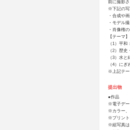
前に撮影さ
※下記の写
・合成や画
・モデル撮
・肖像権の
【テーマ】
（1）平和
（2）歴史
（3）水と
（4）にぎ
※上記テー
提出物
●作品
※電子デー
※カラー、
※プリント
※組写真は