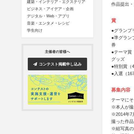
建築・インテリア・エクステリア
作品提出・
ビジネス・アイデア・企画
デジタル・Web・アプリ
賞
音楽・エンタメ・レシピ
●グランプ
学生向け
●準グラン
券
●テーマ賞
主催者の皆様へ
グッズ
コンテスト掲載申し込み
●特別賞（
●入選（16
募集内容
テーマにそ
※本人が撮
※2014
撮った作品
※組写真の