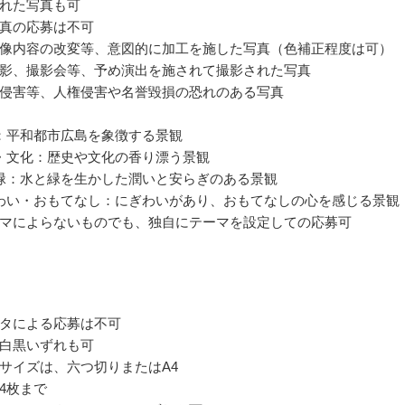
れた写真も可
真の応募は不可
像内容の改変等、意図的に加工を施した写真（色補正程度は可）
影、撮影会等、予め演出を施されて撮影された写真
侵害等、人権侵害や名誉毀損の恐れのある写真
：平和都市広島を象徴する景観
・文化：歴史や文化の香り漂う景観
緑：水と緑を生かした潤いと安らぎのある景観
わい・おもてなし：にぎわいがあり、おもてなしの心を感じる景観
マによらないものでも、独自にテーマを設定しての応募可
タによる応募は不可
白黒いずれも可
サイズは、六つ切りまたはA4
4枚まで