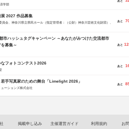
3
あと
経済学部
 2027 作品募集
7
あと
委員会、神奈川県立県民ホール（指定管理者：（公財）神奈川芸術文化財団）、
流都市ハッシュタグキャンペーン ～あなたがみつけた交流都市
12
”を募集～
あと
なフォトコンテスト2026
1
あと
堂
手写真家のための舞台「Limelight 2026」
8
あと
リューションズ株式会社
社
掲載申し込み
主催運営ガイド
利用規約
お