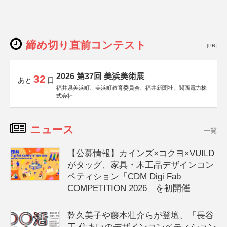
締め切り直前コンテスト
[PR]
2026 第37回 美浜美術展
32
あと
日
福井県美浜町、美浜町教育委員会、福井新聞社、関西電力株
式会社
ニュース
一覧
【公募情報】カインズ×コクヨ×VUILD
がタッグ、家具・木工品デザインコン
ペティション「CDM Digi Fab
COMPETITION 2026」を初開催
乾久美子や藤本壮介らが登壇、「長谷