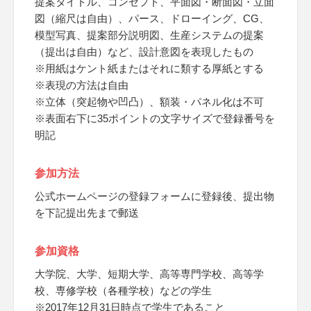
提案タイトル、コンセプト、平面図・断面図・立面
図（縮尺は自由）、パース、ドローイング、CG、
模型写真、提案部分説明図、生産システムの提案
（提出は自由）など、設計意図を表現したもの
※用紙はケント紙またはそれに類する厚紙とする
※表現の方法は自由
※立体（突起物や凹凸）、額装・パネル化は不可
※表面右下に35ポイントの文字サイズで登録番号を
明記
参加方法
公式ホームページの登録フォームに登録後、提出物
を下記提出先まで郵送
参加資格
大学院、大学、短期大学、高等専門学校、高等学
校、専修学校（各種学校）などの学生
※2017年12月31日時点で学生であること