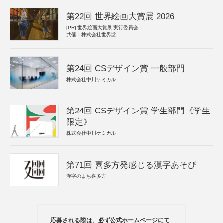
第22回 世界絵画大賞展 2026
[PR]
世界絵画大賞展 実行委員会
共催：株式会社世界堂
第24回 CSデザイン賞 一般部門
株式会社中川ケミカル
第24回 CSデザイン賞 学生部門《学生
限定》
株式会社中川ケミカル
第71回 喜多方発感じる漢字あそび
漢字のまち喜多方
応募される際は、必ず公式ホームページにて