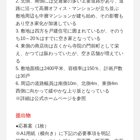
2. 北側、南側には交通量の多い主要道路があり、道
路に沿って高層オフィス・マンションが立ち並ぶ
敷地周辺も中層マンションが建ち始め、その影響も
あり空き家化が加速している
3. 敷地は四方を戸建住宅に囲まれているが、そのう
ち10～20％はすでに空き家となっている
4. 東側の商店街は古くから寺院の門前町として栄
え、かつては賑わっていたが、空き店舗が増えてい
る
5. 敷地面積は2400平米、容積率は150％、計画戸数
は30戸
6. 周辺の道路幅員は南側10m、北側4m、東側4m
西側に向かって緩やかな上り坂となっている
※詳細は公式ホームページを参照
提出物
●応募案（1枚）
※A1用紙（横向き）に下記の必要事項を明記