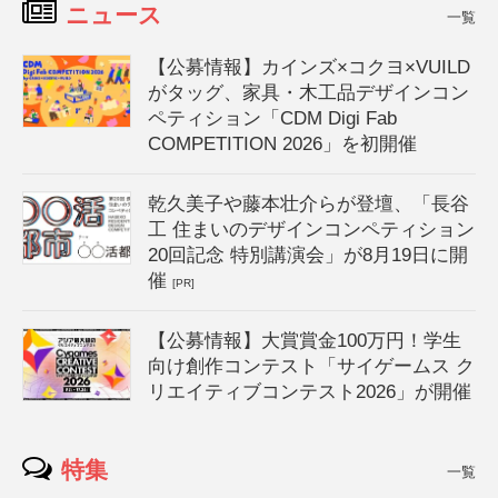
ニュース
一覧
【公募情報】カインズ×コクヨ×VUILD
がタッグ、家具・木工品デザインコン
ペティション「CDM Digi Fab
COMPETITION 2026」を初開催
乾久美子や藤本壮介らが登壇、「長谷
工 住まいのデザインコンペティション
20回記念 特別講演会」が8月19日に開
催
[PR]
【公募情報】大賞賞金100万円！学生
向け創作コンテスト「サイゲームス ク
リエイティブコンテスト2026」が開催
特集
一覧