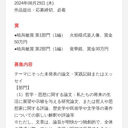
2024年08月29日 (木)
作品提出・応募締切、必着
賞
●暁烏敏賞 第1部門（1編） 火焰様式楽人像、賞金
50万円
●暁烏敏賞 第2部門（1編） 覚華鏡、賞金30万円
募集内容
テーマにそった未発表の論文・実践記録またはエッ
セイ
【部門】
（1）哲学・思想に関する論文：私たちの将来の生
活に展望や示唆を与える研究論文、または哲人や思
想家に関する評論、歴史学や民俗学や文学等の著作
についての新しい解釈や評論等
※ただし、文章は、論旨が明快かつ独創的で、全体