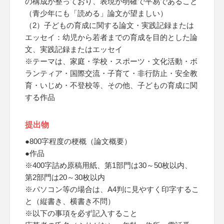
の構成が整っており、表現が明確で平易であること
（青少年にも「読める」論文が望ましい）
（2）子どもの育成に関する論文・実践記録または
エッセイ：幼児から若者までの育成を目的とした論
文、実践記録またはエッセイ
※テーマは、家庭・学校・スポーツ・文化活動・ボ
ランティア・国際交流・子育て・非行防止・安全教
育・いじめ・不登校等、その他、子どもの育成に関
する作品
提出物
●800字程度の梗概（論文概要）
●作品
※400字詰め原稿用紙、第1部門は30～50枚以内、
第2部門は20～30枚以内
※パソコン等の場合は、A4判に見やすく印字するこ
と（縦書き、横書き不問）
※以下の事項を必ず記入すること