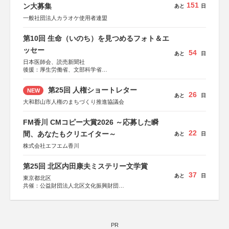
151
ン大募集
あと
日
一般社団法人カラオケ使用者連盟
第10回 生命（いのち）を見つめるフォト＆エ
ッセー
54
あと
日
日本医師会、読売新聞社
後援：厚生労働省、文部科学省
協賛：東京海上日動火災保険株式会社、東京海上日動あん
しん生命保険株式会社
第25回 人権ショートレター
NEW
26
あと
日
大和郡山市人権のまちづくり推進協議会
FM香川 CMコピー大賞2026 ～応募した瞬
22
間、あなたもクリエイター～
あと
日
株式会社エフエム香川
第25回 北区内田康夫ミステリー文学賞
37
あと
日
東京都北区
共催：公益財団法人北区文化振興財団
協力：一般財団法人内田康夫財団
協賛：株式会社実業之日本社
PR