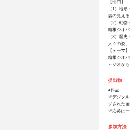
【部門】
（1）地形
層の見える
（2）動物
箱根ジオパ
（3）歴史
人々の姿、
【テーマ】
箱根ジオパ
～ジオがも
提出物
●作品
※デジタル
グされた画
※応募は一
参加方法