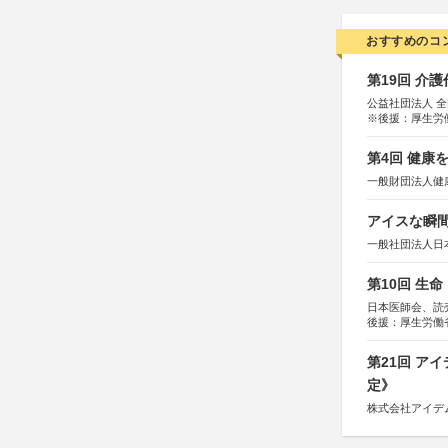
おすすめのコ
第19回 介
公益社団法人 
※後援：厚生労
第4回 健康
一般財団法人健
アイスな瞬間
一般社団法人日
第10回 生
日本医師会、読
後援：厚生労働
協賛：東京海上
第21回 ア
定》
株式会社アイデ