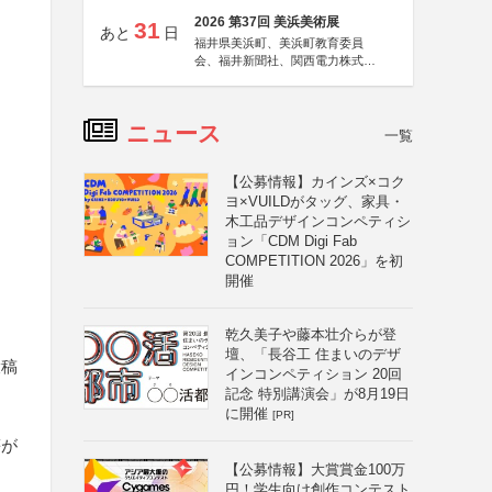
2026 第37回 美浜美術展
31
あと
日
福井県美浜町、美浜町教育委員
会、福井新聞社、関西電力株式会
社
ニュース
一覧
【公募情報】カインズ×コク
ヨ×VUILDがタッグ、家具・
木工品デザインコンペティシ
ョン「CDM Digi Fab
COMPETITION 2026」を初
開催
乾久美子や藤本壮介らが登
壇、「長谷工 住まいのデザ
投稿
インコンペティション 20回
記念 特別講演会」が8月19日
に開催
[PR]
等が
【公募情報】大賞賞金100万
円！学生向け創作コンテスト