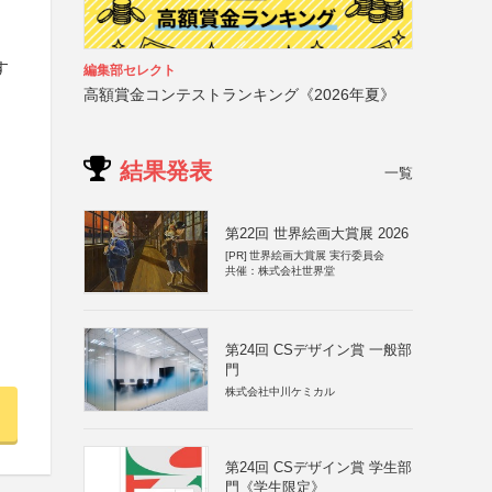
す
編集部セレクト
高額賞金コンテストランキング《2026年夏》
結果発表
一覧
第22回 世界絵画大賞展 2026
[PR]
世界絵画大賞展 実行委員会
共催：株式会社世界堂
第24回 CSデザイン賞 一般部
門
株式会社中川ケミカル
第24回 CSデザイン賞 学生部
門《学生限定》