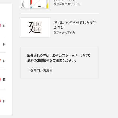
株式会社中川ケミカル
第71回 喜多方発感じる漢字
2
日
あそび
漢字のまち喜多方
日
応募される際は、必ず公式ホームページにて
7
最新の開催情報をご確認ください。
日
「登竜門」編集部
4
日
8
日