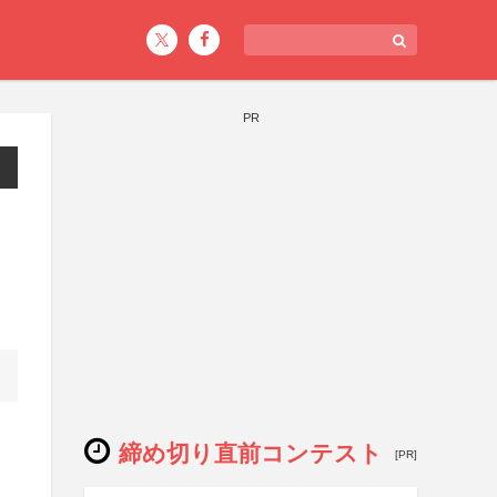
PR
締め切り直前コンテスト
[PR]