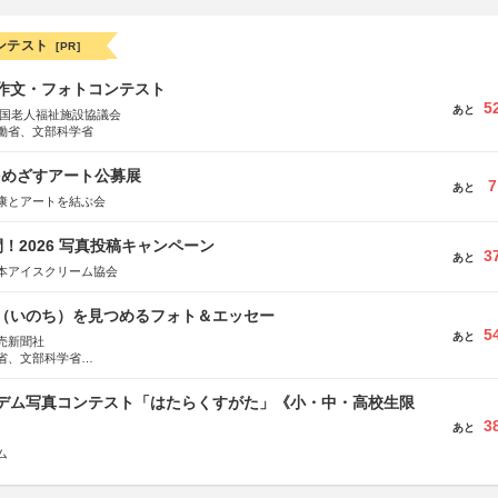
ンテスト
[PR]
護作文・フォトコンテスト
5
あと
全国老人福祉施設協議会
働省、文部科学省
をめざすアート公募展
7
あと
康とアートを結ぶ会
！2026 写真投稿キャンペーン
3
あと
本アイスクリーム協会
命（いのち）を見つめるフォト＆エッセー
5
あと
売新聞社
省、文部科学省
日動火災保険株式会社、東京海上日動あんしん生命保険株式会社
イデム写真コンテスト「はたらくすがた」《小・中・高校生限
3
あと
ム