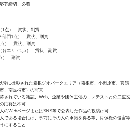
応募締切、必着
（1点） 賞状、副賞
各部門1点） 賞状、副賞
2点） 賞状、副賞
（各エリア1点） 賞状、副賞
0点） 副賞
1月以降に撮影された箱根ジオパークエリア（箱根市、小田原市、真鶴
市、南足柄市）の写真
募されている雑誌、Web、企業や団体主催のコンテストとの二重
の応募は不可
人のWebページまたはSNS等で公表した作品の投稿は可
人である場合には、事前にその人の承諾を得る等、肖像権の侵害
うにすること