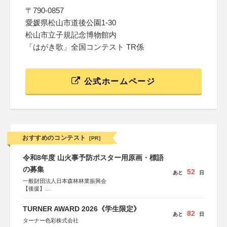
〒790-0857
愛媛県松山市道後公園1-30
松山市立子規記念博物館内
「はがき歌」全国コンテスト TR係
公式ホームページ
おすすめのコンテスト
[PR]
令和8年度 山火事予防ポスター用原画・標語
の募集
52
あと
日
一般財団法人日本森林林業振興会
【後援】
総務省消防庁、文部科学省、林野庁、全国森林組合連合
会、森林火災対策協会
TURNER AWARD 2026《学生限定》
82
あと
日
ターナー色彩株式会社