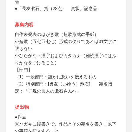
品
●「畏友漱石」賞（28点） 賞状、記念品
募集内容
自作未発表のはがき歌（短歌形式の手紙）
※短歌（五七五七七）形式の便りであれば31文字に
限らない
※ひらがな・漢字およびカタカナ（難読漢字にはふ
りがなをつけること）
【部門】
（1）一般部門：誰かに想いを伝えるもの
（2）特別部門：[畏友（いゆう）漱石] 宛名指
定：「子規の友人の漱石さんへ」
提出物
●作品
※ハガキに縦書きで、作品とその宛名を書き、以下
の事項を記入すること