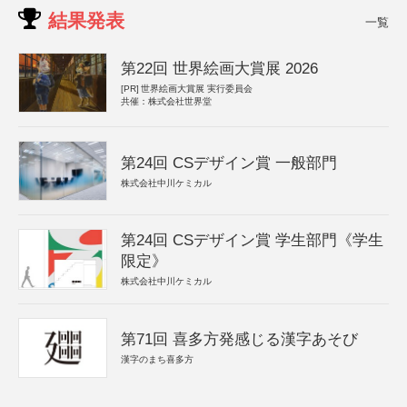
結果発表
一覧
第22回 世界絵画大賞展 2026
[PR]
世界絵画大賞展 実行委員会
共催：株式会社世界堂
第24回 CSデザイン賞 一般部門
株式会社中川ケミカル
第24回 CSデザイン賞 学生部門《学生
限定》
株式会社中川ケミカル
第71回 喜多方発感じる漢字あそび
漢字のまち喜多方