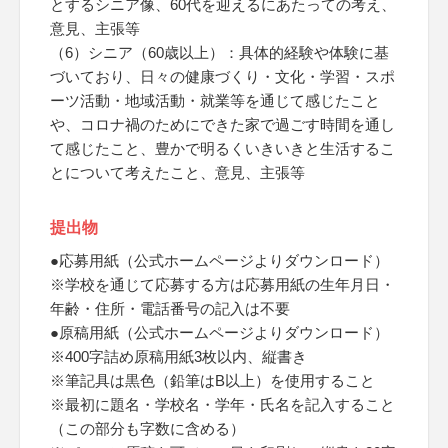
とするシニア像、60代を迎えるにあたっての考え、
意見、主張等
（6）シニア（60歳以上）：具体的経験や体験に基
づいており、日々の健康づくり・文化・学習・スポ
ーツ活動・地域活動・就業等を通じて感じたこと
や、コロナ禍のためにできた家で過ごす時間を通し
て感じたこと、豊かで明るくいきいきと生活するこ
とについて考えたこと、意見、主張等
提出物
●応募用紙（公式ホームページよりダウンロード）
※学校を通じて応募する方は応募用紙の生年月日・
年齢・住所・電話番号の記入は不要
●原稿用紙（公式ホームページよりダウンロード）
※400字詰め原稿用紙3枚以内、縦書き
※筆記具は黒色（鉛筆はB以上）を使用すること
※最初に題名・学校名・学年・氏名を記入すること
（この部分も字数に含める）