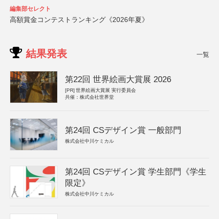
編集部セレクト
高額賞金コンテストランキング《2026年夏》
結果発表
一覧
第22回 世界絵画大賞展 2026
[PR]
世界絵画大賞展 実行委員会
共催：株式会社世界堂
第24回 CSデザイン賞 一般部門
株式会社中川ケミカル
第24回 CSデザイン賞 学生部門《学生
限定》
株式会社中川ケミカル