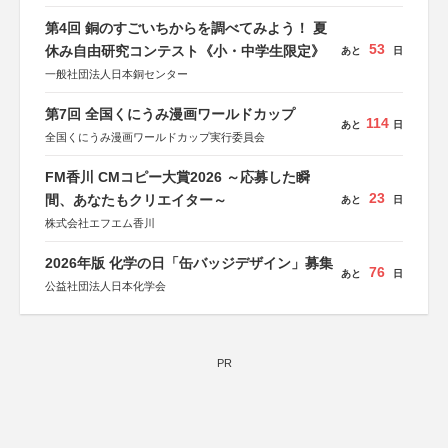
後援：日本郵便株式会社
第4回 銅のすごいちからを調べてみよう！ 夏
53
休み自由研究コンテスト《小・中学生限定》
あと
日
一般社団法人日本銅センター
第7回 全国くにうみ漫画ワールドカップ
114
あと
日
全国くにうみ漫画ワールドカップ実行委員会
FM香川 CMコピー大賞2026 ～応募した瞬
23
間、あなたもクリエイター～
あと
日
株式会社エフエム香川
2026年版 化学の日「缶バッジデザイン」募集
76
あと
日
公益社団法人日本化学会
PR