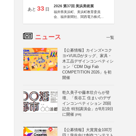
2026 第37回 美浜美術展
33
あと
日
福井県美浜町、美浜町教育委員
会、福井新聞社、関西電力株式会
社
ニュース
一覧
【公募情報】カインズ×コク
ヨ×VUILDがタッグ、家具・
木工品デザインコンペティシ
ョン「CDM Digi Fab
COMPETITION 2026」を初
開催
乾久美子や藤本壮介らが登
壇、「長谷工 住まいのデザ
インコンペティション 20回
記念 特別講演会」が8月19日
に開催
[PR]
【公募情報】大賞賞金100万
円！学生向け創作コンテスト