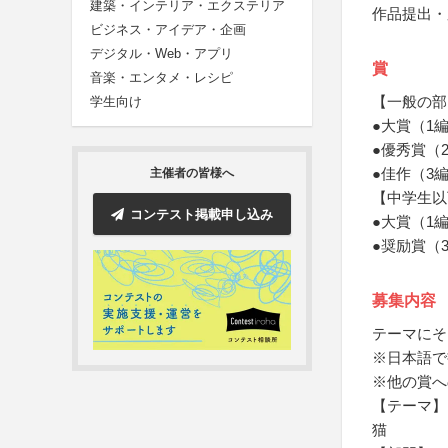
建築・インテリア・エクステリア
作品提出・
ビジネス・アイデア・企画
デジタル・Web・アプリ
賞
音楽・エンタメ・レシピ
【一般の部
学生向け
●大賞（1
●優秀賞（
●佳作（3
主催者の皆様へ
【中学生以
コンテスト掲載申し込み
●大賞（1
●奨励賞（
募集内容
テーマにそ
※日本語で
※他の賞へ
【テーマ】
猫