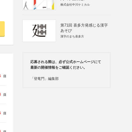
株式会社中川ケミカル
第71回 喜多方発感じる漢字
あそび
漢字のまち喜多方
応募される際は、必ず公式ホームページにて
最新の開催情報をご確認ください。
6
日
「登竜門」編集部
8
日
5
日
4
日