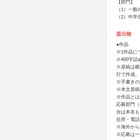
【部門】
（1）一般
（2）中学
提出物
●作品
※1作品に
※400字
※原稿は横
行で作成、
※手書きの
※本文原稿
※作品とは
応募部門（
合は本名も
住所・電話
※海外から
※応募は一