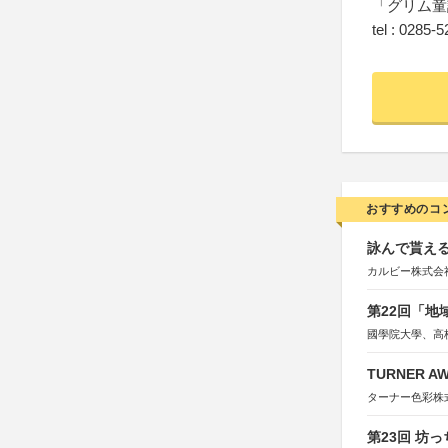
「グリム童
tel : 0285-
おすすめのコ
詠んで貰える
カルビー株式会
第22回「
國學院大學、高
TURNER A
ターナー色彩株
第23回 坊