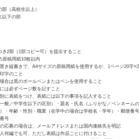
の部（高校生以上）
生以下の部
つき2部（1部コピー可）を提出すること
詰め原稿用紙10枚以内
置き縦書きで、A4サイズの原稿用紙を使用するか、1ページ20字×2
印字のこと
場合は黒のボールペンまたはペンを使用すること
には必ずページ数を記すこと
別に表紙をつけ、表紙には以下の事項を記入すること
一般／中学生以下の区別）・題名・氏名（ふりがな／ペンネーム
）・年齢・性別・職業（在学中の場合は学校名・学年）・郵便番
番号
の応募の場合は、メールアドレスまたは国内連絡先を明記
人何編でも可、ただし表紙は作品ごとに付けること