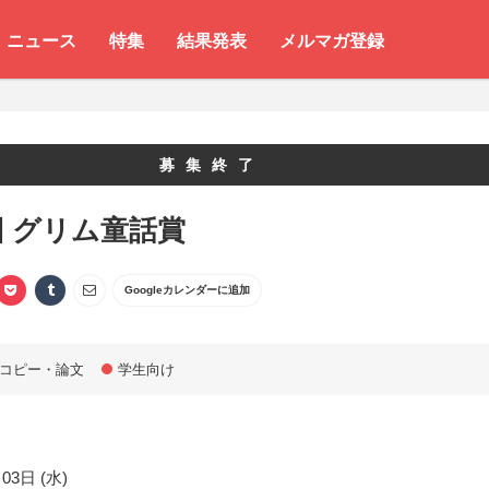
ニュース
特集
結果発表
メルマガ登録
募集終了
回 グリム童話賞
Googleカレンダーに追加
コピー・論文
学生向け
03日 (水)