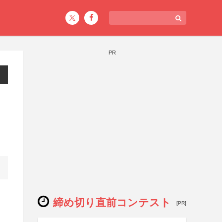
PR
締め切り直前コンテスト
[PR]