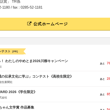
話賞」 TR係
52-1180 / fax : 0285-52-1181
公式ホームページ
ンテスト
[PR]
！ わたしのやめとま2026川柳キャンペーン
7
あと
社
地域の伝承文化に学ぶ」コンテスト《高校生限定》
2
あと
校生新聞社
WARD 2026《学生限定》
8
あと
式会社
っちゃん文学賞 作品募集
5
あと