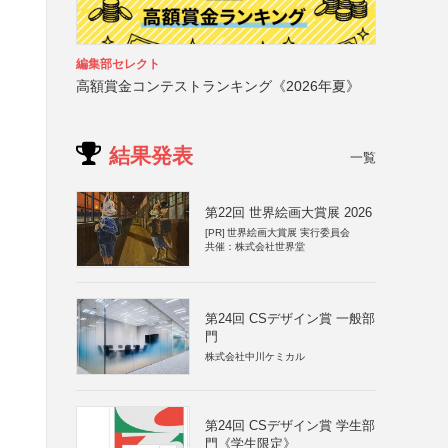
編集部セレクト
高額賞金コンテストランキング《2026年夏》
結果発表
一覧
第22回 世界絵画大賞展 2026
[PR]
世界絵画大賞展 実行委員会
共催：株式会社世界堂
第24回 CSデザイン賞 一般部
門
株式会社中川ケミカル
第24回 CSデザイン賞 学生部
門《学生限定》