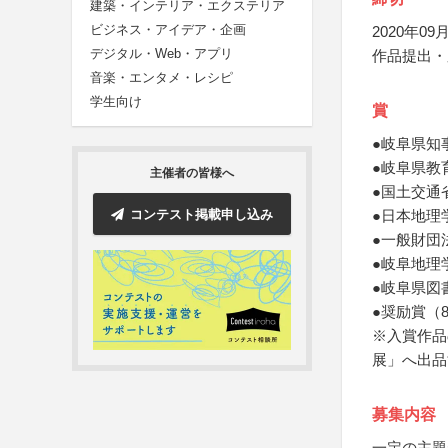
建築・インテリア・エクステリア
ビジネス・アイデア・企画
2020年09月
デジタル・Web・アプリ
作品提出・
音楽・エンタメ・レシピ
学生向け
賞
●岐阜県知
●岐阜県教
主催者の皆様へ
●国土交通
コンテスト掲載申し込み
●日本地理
●一般財団
●岐阜地理
●岐阜県図
●奨励賞（
※入賞作品
展」へ出品
募集内容
一定の主題