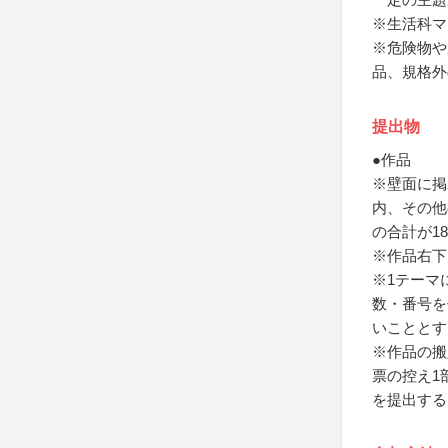
※生活科マ
※危険物や
品、規格外
提出物
●作品
※壁面に掲示
内、その他
の合計が18
※作品右下
※1テーマ
数・番号を
いこととす
※作品の搬
票の控え1
を提出する