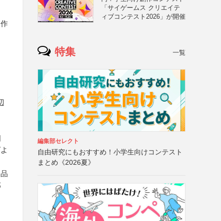
「サイゲームス クリエイテ
ィブコンテスト2026」が開催
る作
特集
一覧
辺
個
編集部セレクト
ばよ
自由研究にもおすすめ！小学生向けコンテスト
まとめ《2026夏》
出品
部