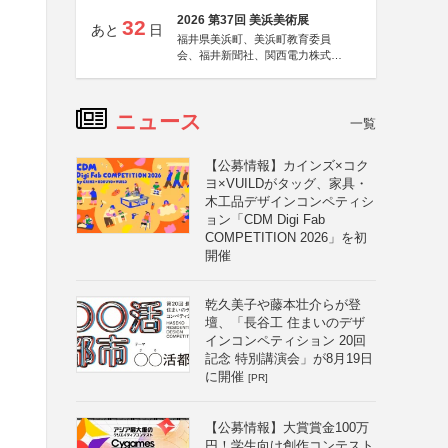
2026 第37回 美浜美術展
32
あと
日
福井県美浜町、美浜町教育委員
会、福井新聞社、関西電力株式会
社
ニュース
一覧
【公募情報】カインズ×コク
ヨ×VUILDがタッグ、家具・
木工品デザインコンペティシ
ョン「CDM Digi Fab
COMPETITION 2026」を初
開催
乾久美子や藤本壮介らが登
壇、「長谷工 住まいのデザ
品
インコンペティション 20回
記念 特別講演会」が8月19日
に開催
[PR]
【公募情報】大賞賞金100万
円！学生向け創作コンテスト