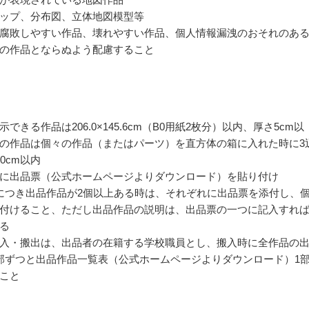
ップ、分布図、立体地図模型等
腐敗しやすい作品、壊れやすい作品、個人情報漏洩のおそれのあ
の作品とならぬよう配慮すること
できる作品は206.0×145.6cm（B0用紙2枚分）以内、厚さ5cm以
の作品は個々の作品（またはパーツ）を直方体の箱に入れた時に3
0cm以内
に出品票（公式ホームページよりダウンロード）を貼り付け
につき出品作品が2個以上ある時は、それぞれに出品票を添付し、
付けること、ただし出品作品の説明は、出品票の一つに記入すれ
る
入・搬出は、出品者の在籍する学校職員とし、搬入時に全作品の
部ずつと出品作品一覧表（公式ホームページよりダウンロード）1
こと