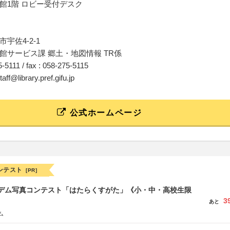
館1階 ロビー受付デスク
宇佐4-2-1
館サービス課 郷土・地図情報 TR係
75-5111 / fax : 058-275-5115
aff@library.pref.gifu.jp
公式ホームページ
ンテスト
[PR]
イデム写真コンテスト「はたらくすがた」《小・中・高校生限
3
あと
ム