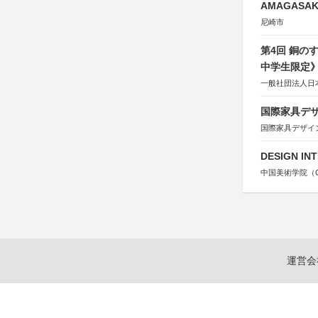
AMAGASAKI
尼崎市
第4回 銅の
中学生限定
一般社団法人日
国際家具デザ
国際家具デザイ
DESIGN IN
中国美術学院（Chin
運営会