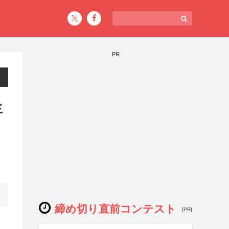
PR
生
締め切り直前コンテスト
[PR]