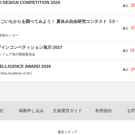
 DESIGN COMPETITION 2026
2
あと
すごいちからを調べてみよう！ 夏休み自由研究コンテスト《小・
5
》
あと
本銅センター
インコンペティション旭川 2027
12
あと
ンフェア旭川開催委員会
TELLIGENCE AWARD 2026
2
あと
a Academy of Art）
社
掲載申し込み
主催運営ガイド
利用規約
お
運営メディア