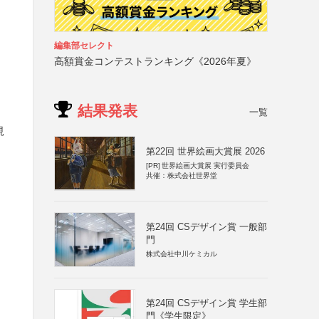
編集部セレクト
高額賞金コンテストランキング《2026年夏》
結果発表
一覧
規
第22回 世界絵画大賞展 2026
[PR]
世界絵画大賞展 実行委員会
共催：株式会社世界堂
第24回 CSデザイン賞 一般部
門
株式会社中川ケミカル
第24回 CSデザイン賞 学生部
門《学生限定》