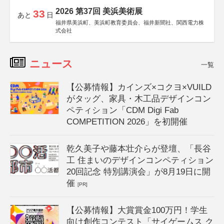
2026 第37回 美浜美術展
33
あと
日
福井県美浜町、美浜町教育委員会、福井新聞社、関西電力株
式会社
ニュース
一覧
【公募情報】カインズ×コクヨ×VUILD
がタッグ、家具・木工品デザインコン
ペティション「CDM Digi Fab
COMPETITION 2026」を初開催
乾久美子や藤本壮介らが登壇、「長谷
工 住まいのデザインコンペティション
20回記念 特別講演会」が8月19日に開
催
[PR]
【公募情報】大賞賞金100万円！学生
向け創作コンテスト「サイゲームス ク