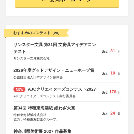
おすすめのコンテスト
[PR]
サンスター文具 第31回 文房具アイデアコン
31
テスト
あと
日
サンスター文具株式会社
2026年度グッドデザイン・ニューホープ賞
10
あと
日
公益財団法人日本デザイン振興会
AJCクリエイターズコンテスト2027
NEW
178
あと
日
AJCクリエイターズコンテスト実行委員会
第34回 特種東海製紙 紙わざ大賞
24
あと
日
特種東海製紙株式会社
協力：特種東海製紙グループ
特別協賛：静岡県長泉町
神奈川県美術展 2027 作品募集