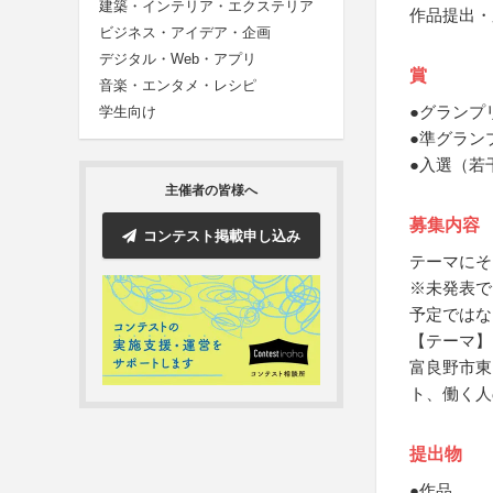
建築・インテリア・エクステリア
作品提出・
ビジネス・アイデア・企画
デジタル・Web・アプリ
賞
音楽・エンタメ・レシピ
●グランプ
学生向け
●準グラン
●入選（若
主催者の皆様へ
募集内容
コンテスト掲載申し込み
テーマにそ
※未発表で
予定ではな
【テーマ】
富良野市東
ト、働く人
提出物
●作品