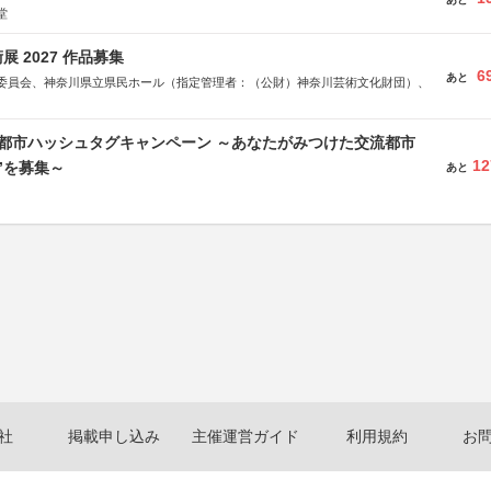
堂
 2027 作品募集
6
あと
委員会、神奈川県立県民ホール（指定管理者：（公財）神奈川芸術文化財団）、
流都市ハッシュタグキャンペーン ～あなたがみつけた交流都市
12
”を募集～
あと
社
掲載申し込み
主催運営ガイド
利用規約
お