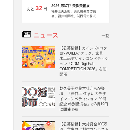
2026 第37回 美浜美術展
32
あと
日
福井県美浜町、美浜町教育委員
会、福井新聞社、関西電力株式会
社
ニュース
一覧
【公募情報】カインズ×コク
ヨ×VUILDがタッグ、家具・
木工品デザインコンペティシ
ョン「CDM Digi Fab
COMPETITION 2026」を初
開催
募
乾久美子や藤本壮介らが登
壇、「長谷工 住まいのデザ
ン
インコンペティション 20回
記念 特別講演会」が8月19日
に開催
[PR]
【公募情報】大賞賞金100万
円！学生向け創作コンテスト