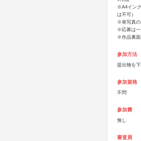
※A4イン
は不可）
※単写真の
※応募は一
※作品裏面
参加方法
提出物を下
参加資格
不問
参加費
無し
審査員