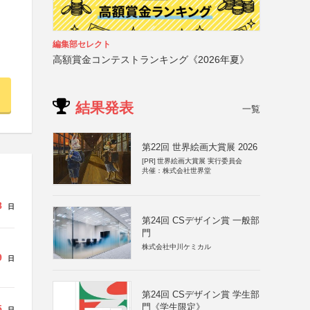
編集部セレクト
高額賞金コンテストランキング《2026年夏》
結果発表
一覧
第22回 世界絵画大賞展 2026
[PR]
世界絵画大賞展 実行委員会
共催：株式会社世界堂
8
日
第24回 CSデザイン賞 一般部
門
株式会社中川ケミカル
9
日
第24回 CSデザイン賞 学生部
門《学生限定》
5
日