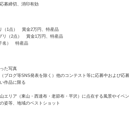
応募締切、消印有効
リ（1点） 賞金2万円、特産品
プリ（2点） 賞金1万円、特産品
干名） 特産品
った写真
（ブログ等SNS発表を除く）他のコンテスト等に応募中および応
い作品に限る
山エリア（東山・西達布・老節布・平沢）に点在する風景やイベ
の姿等、地域のベストショット