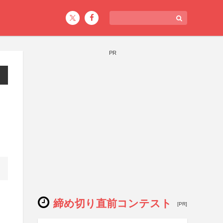
PR
締め切り直前コンテスト
[PR]