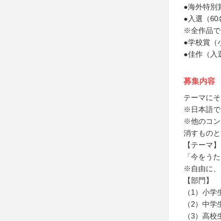
●海外特別
●入選（6
※全作品で
●学校賞（
●佳作（入
募集内容
テーマにそ
※日本語で
※他のコン
消すものと
【テーマ】
「今をうた
※自由に、
【部門】
（1）小学
（2）中学
（3）高校