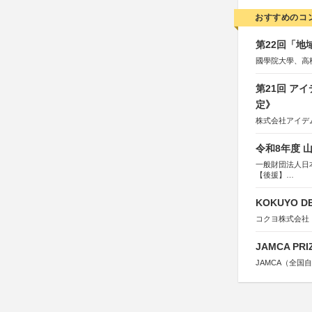
おすすめのコ
第22回「
國學院大學、高
第21回 ア
定》
株式会社アイデ
令和8年度 
一般財団法人日
【後援】
総務省消防庁、
KOKUYO DE
コクヨ株式会社
JAMCA P
JAMCA（全