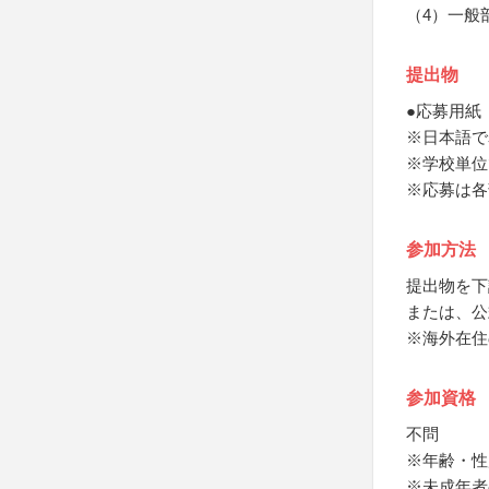
（4）一般
提出物
●応募用紙
※日本語で
※学校単位
※応募は各
参加方法
提出物を下
または、公
※海外在住
参加資格
不問
※年齢・性
※未成年者