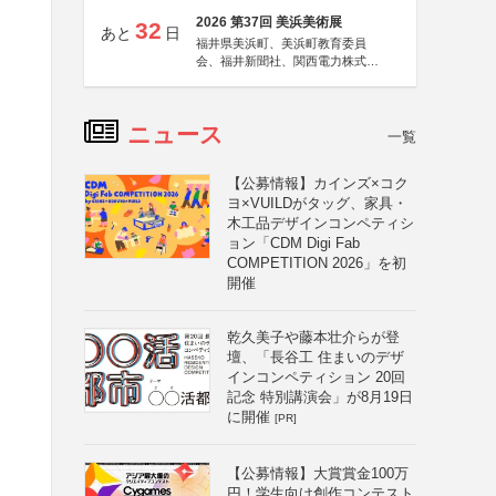
2026 第37回 美浜美術展
32
あと
日
福井県美浜町、美浜町教育委員
会、福井新聞社、関西電力株式会
社
ニュース
一覧
【公募情報】カインズ×コク
ヨ×VUILDがタッグ、家具・
木工品デザインコンペティシ
ョン「CDM Digi Fab
COMPETITION 2026」を初
開催
乾久美子や藤本壮介らが登
壇、「長谷工 住まいのデザ
インコンペティション 20回
記念 特別講演会」が8月19日
に開催
[PR]
【公募情報】大賞賞金100万
円！学生向け創作コンテスト