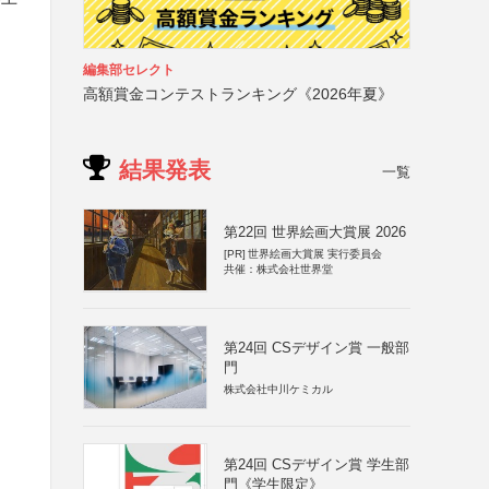
編集部セレクト
高額賞金コンテストランキング《2026年夏》
結果発表
一覧
第22回 世界絵画大賞展 2026
[PR]
世界絵画大賞展 実行委員会
共催：株式会社世界堂
第24回 CSデザイン賞 一般部
門
株式会社中川ケミカル
第24回 CSデザイン賞 学生部
門《学生限定》