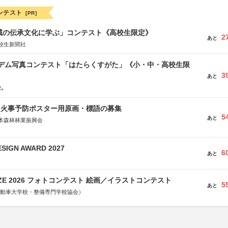
ンテスト
[PR]
地域の伝承文化に学ぶ」コンテスト《高校生限定》
2
あと
校生新聞社
イデム写真コンテスト「はたらくすがた」《小・中・高校生限
3
あと
ム
山火事予防ポスター用原画・標語の募集
5
あと
本森林林業振興会
文部科学省、林野庁、全国森林組合連合会、森林火災対策協会
SIGN AWARD 2027
6
あと
RIZE 2026 フォトコンテスト 絵画／イラストコンテスト
5
あと
国自動車大学校・整備専門学校協会）