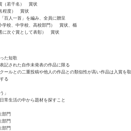
賞（若干名） 賞状
0名程度） 賞状
「百人一首」を編み、全員に贈呈
小学校、中学校、高校部門） 賞状、楯
選に次ぐ賞として表彰） 賞状
った短歌
表記された自作未発表の作品に限る
クールとの二重投稿や他人の作品との類似性が高い作品は入賞を
する
う」
日常生活の中から題材を探すこと
生部門
生部門
生部門