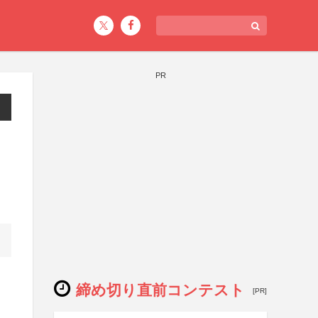
PR
締め切り直前コンテスト
[PR]