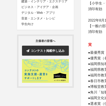
建築・インテリア・エクステリア
【小学生・
ビジネス・アイデア・企画
消印有効
デジタル・Web・アプリ
音楽・エンタメ・レシピ
2022年8
学生向け
【一般の部
消印有効
主催者の皆様へ
賞
コンテスト掲載申し込み
●最優秀賞
●優秀賞（
●福岡県知
●福岡県教
●福岡市教
●春日市教
●博報堂教
●角川「短
●福岡文化
●選者賞（