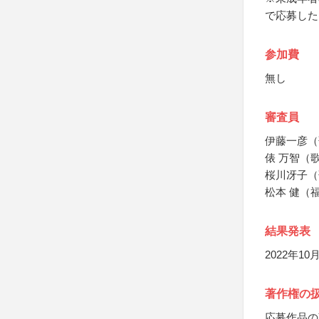
で応募した
参加費
無し
審査員
伊藤一彦（
俵 万智（
桜川冴子（
松本 健（
結果発表
2022年1
著作権の
応募作品の