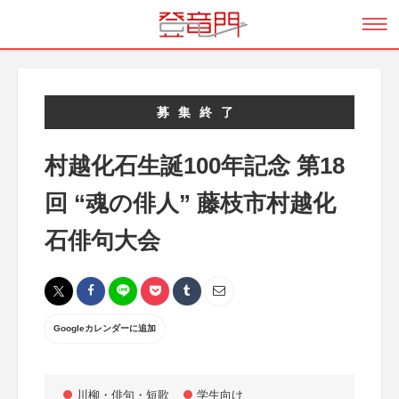
募集終了
村越化石生誕100年記念 第18
回 “魂の俳人” 藤枝市村越化
石俳句大会
Googleカレンダーに追加
川柳・俳句・短歌
学生向け