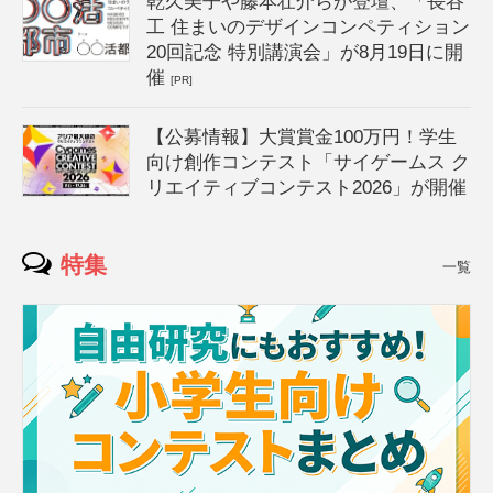
乾久美子や藤本壮介らが登壇、「長谷
工 住まいのデザインコンペティション
20回記念 特別講演会」が8月19日に開
催
[PR]
【公募情報】大賞賞金100万円！学生
向け創作コンテスト「サイゲームス ク
リエイティブコンテスト2026」が開催
特集
一覧