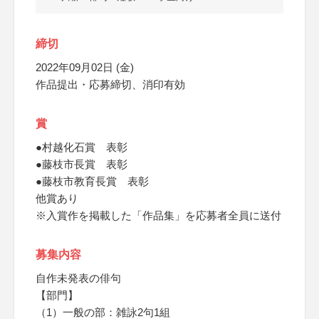
締切
2022年09月02日 (金)
作品提出・応募締切、消印有効
賞
●村越化石賞 表彰
●藤枝市長賞 表彰
●藤枝市教育長賞 表彰
他賞あり
※入賞作を掲載した「作品集」を応募者全員に送付
募集内容
自作未発表の俳句
【部門】
（1）一般の部：雑詠2句1組