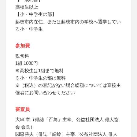
高校生以上
【小・中学生の部】
藤枝市内在住、または藤枝市内の学校へ通学してい
る小・中学生
参加費
投句料
1組 1000円
※高校生は1組まで無料
※小・中学生の部は無料
※（税込）の表記がない場合総額については直接主
催者にお問い合わせください
審査員
大串 章（俳誌「百鳥」主宰、公益社団法人 俳人協
会 会長）
関森勝夫（俳誌「蜻蛉」主宰、公益社団法人 俳人