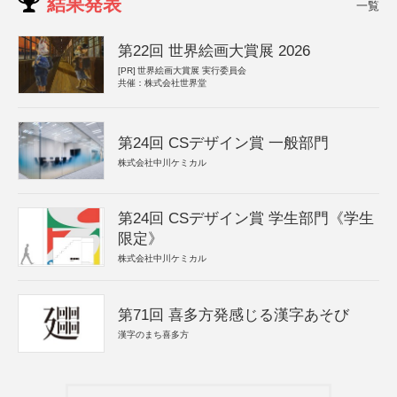
結果発表
一覧
第22回 世界絵画大賞展 2026
[PR]
世界絵画大賞展 実行委員会
共催：株式会社世界堂
第24回 CSデザイン賞 一般部門
株式会社中川ケミカル
第24回 CSデザイン賞 学生部門《学生
限定》
株式会社中川ケミカル
第71回 喜多方発感じる漢字あそび
漢字のまち喜多方