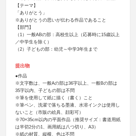
【テーマ】
「ありがとう」
※ありがとうの思いが伝わる作品であること
【部門】
（1）一般ABの部：高校生以上（応募時に15歳以上
／中学生を除く）
（2）子どもの部：幼児～中学3年生まで
提出物
●作品
※文字数は、一般Aの部は36字以上、一般Bの部は
35字以内、子どもの部は不問
※筆を使用して紙に描く（書く）こと
※筆ペン、洗濯で落ちる墨液、水溶インクは使用し
ないこと（市販の絵具、顔彩可）
※70×35cm以内の平面作品（推奨サイズ：書道用紙
は半切2分の1、画用紙は八つ切り、A3）
※紙の材質、縦横、色は不問