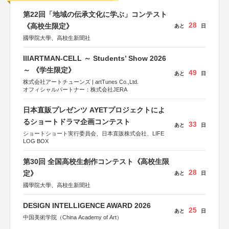
第22回「地域の伝承文化に学ぶ」コンテスト
28
《高校生限定》
あと
日
國學院大學、高校生新聞社
IIIARTMAN-CELL ～ Students’ Show 2026
～ 《学生限定》
49
あと
日
株式会社アートチューンズ | artTunes Co.,Ltd.
オフィシャルパートナー：株式会社JERA
日本直販プレゼンツ AYETプロジェクトによ
るショートドラマ企画コンテスト
33
あと
日
ショートショート実行委員会、日本直販株式会社、LIFE
LOG BOX
第30回 全国高校生創作コンテスト《高校生限
28
定》
あと
日
國學院大學、高校生新聞社
DESIGN INTELLIGENCE AWARD 2026
25
あと
日
中国美術学院（China Academy of Art）