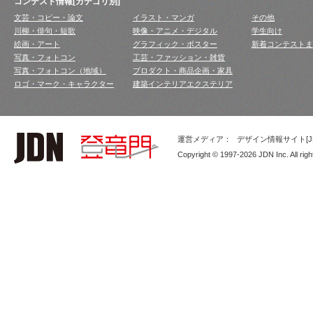
コンテスト情報[カテゴリ別]
文芸・コピー・論文
イラスト・マンガ
その他
川柳・俳句・短歌
映像・アニメ・デジタル
学生向け
絵画・アート
グラフィック・ポスター
新着コンテストま
写真・フォトコン
工芸・ファッション・雑貨
写真・フォトコン（地域）
プロダクト・商品企画・家具
ロゴ・マーク・キャラクター
建築インテリアエクステリア
運営メディア：
デザイン情報サイト[JD
Copyright © 1997-2026 JDN Inc. All righ